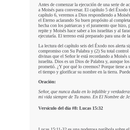
Antes de comenzar la ejecución de una serie de ac
a Moisés para conversar. El capítulo 5 del Éxodo
capítulo 6, veremos a Dios respondiendo a Moisés
el Eterno aclarando Su buen propósito al completa
hecha con los patriarcas y el juramento que hizo, 
repite y Moisés hace saber a los israelitas y al fa
ejecutaría. El terreno está preparado para una de l
La lectura del capítulo seis del Éxodo nos alerta 
compromiso con Su Palabra y (2) Su total control d
divinas que el Señor le está recordando a Moisés 
israelita. Dios es un Dios de Palabra y, aunque lo
prometió. ¿Y por qué lo creemos? Porque tiene a s
el tiempo y glorificar su nombre en la tierra. Pued
Oración:
Señor, que nunca duda en lo infalible y verdader
mi vida siempre de Tu mano. En El Nombre de Je
Versículo del día #8: Lucas 15:32
Lucas 15:11-32 es una poderosa parábola sobre el 