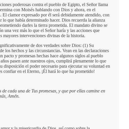
ciones poderosas contra el pueblo de Egipto, el Señor llama
 termina con Moisés hablando con Dios y ahora, en el
. El clamor expresado por él será debidamente atendido, con
r lo que había determinado hacer. Dios recuerda la alianza
prometiendo darles la tierra prometida. El mandato divino se
raón una vez más lo que el Señor haría y las acciones que
as mayores intervenciones divinas de la historia.
significativamente de dos verdades sobre Dios: (1) Su
e los hechos y las circunstancias. Vean en las declaraciones
un pacto y promesas hechas hace algunos siglos al pueblo
s años pasen ante nuestros ojos, cumplirá plenamente lo que
u disposición el poder necesario para ejecutar su voluntad en
es confiar en el Eterno, ¡Él hará lo que ha prometido!
as de cada una de Tus promesas, y que por ellas camine en
sús, Amén.
amor y la misericordia de Dios, así como sobre la