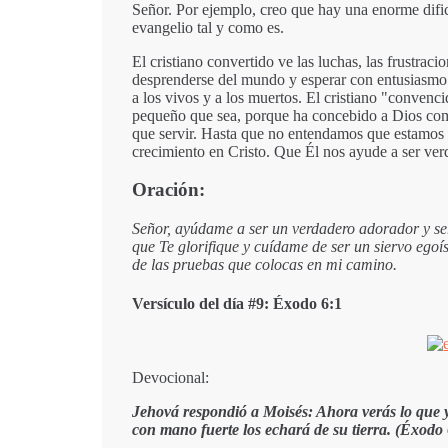
Señor. Por ejemplo, creo que hay una enorme dificu
evangelio tal y como es.
El cristiano convertido ve las luchas, las frustr
desprenderse del mundo y esperar con entusiasmo l
a los vivos y a los muertos. El cristiano "convenci
pequeño que sea, porque ha concebido a Dios com
que servir. Hasta que no entendamos que estamos 
crecimiento en Cristo. Que Él nos ayude a ser ver
Oración:
Señor, ayúdame a ser un verdadero adorador y ser
que Te glorifique y cuídame de ser un siervo egoís
de las pruebas que colocas en mi camino.
Versículo del día #9: Éxodo 6:1
Devocional:
Jehová respondió a Moisés: Ahora verás lo que y
con mano fuerte los echará de su tierra. (Éxodo 