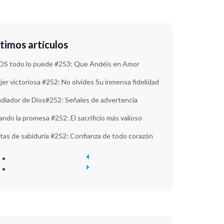
timos artículos
OS todo lo puede #253: Que Andéis en Amor
er victoriosa #252: No olvides Su inmensa fidelidad
adiador de Dios#252: Señales de advertencia
ndo la promesa #252: El sacrificio más valioso
tas de sabiduría #252: Confianza de todo corazón
P
r
N
e
e
v
x
i
t
o
u
s