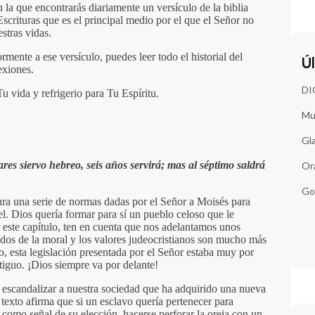
 la que encontrarás diariamente un versículo de la biblia
Escrituras que es el principal medio por el que el Señor no
estras vidas.
rmente a ese versículo, puedes leer todo el historial del
Úl
lexiones.
DI
 vida y refrigerio para Tu Espíritu.
Muj
Gl
res siervo hebreo, seis años servirá; mas al séptimo saldrá
Ora
Go
ura una serie de normas dadas por el Señor a Moisés para
ael. Dios quería formar para sí un pueblo celoso que le
er este capítulo, ten en cuenta que nos adelantamos unos
vados de la moral y los valores judeocristianos son mucho más
, esta legislación presentada por el Señor estaba muy por
tiguo. ¡Dios siempre va por delante!
e escandalizar a nuestra sociedad que ha adquirido una nueva
 texto afirma que si un esclavo quería pertenecer para
 como señal de su elección, hacerse perforar la oreja con un