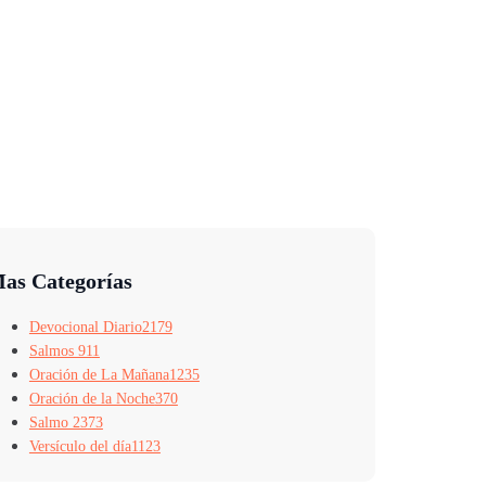
as Categorías
Devocional Diario
2179
Salmos 91
1
Oración de La Mañana
1235
Oración de la Noche
370
Salmo 23
73
Versículo del día
1123