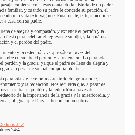
l pasaje comienza con Jesús contando la historia de un padre
ncia familiar, y cuando su padre le concede su petición, el
viviendo una vida extravagante. Finalmente, el hijo menor se
r a casa con su padre.
 llena de alegría y compasión, y extiende el perdón y la
n fiesta para celebrar el regreso de su hijo, y la parábola
ación y el perdón del padre.
timiento y la redención, ya que sólo a través del
 su padre encuentra el perdón y la redención. La parábola
el perdón y la gracia, ya que el padre se llena de alegría y
u gracia a pesar de su mal comportamiento.
sta parábola sirve como recordatorio del gran amor y
pentimiento y la redención. Nos recuerda que, a pesar de
os encontrar el perdón y la redención a través del
atorio de la importancia de la gracia y la misericordia, y
demás, al igual que Dios ha hecho con nosotros.
almos 34:4