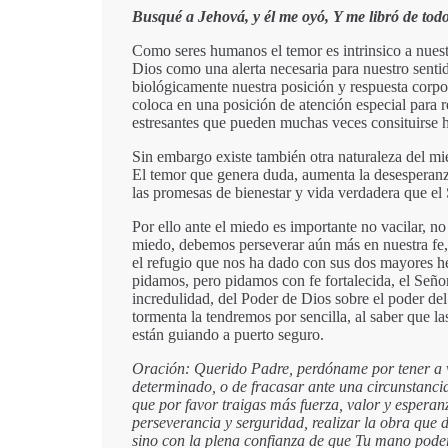
Busqué a Jehová, y él me oyó, Y me libró de tod
Como seres humanos el temor es intrinsico a nuestr
Dios como una alerta necesaria para nuestro sentid
biológicamente nuestra posición y respuesta corpor
coloca en una posición de atención especial para 
estresantes que pueden muchas veces consituirse ha
Sin embargo existe también otra naturaleza del mie
El temor que genera duda, aumenta la desesperanza
las promesas de bienestar y vida verdadera que el 
Por ello ante el miedo es importante no vacilar, n
miedo, debemos perseverar aún más en nuestra fe, 
el refugio que nos ha dado con sus dos mayores he
pidamos, pero pidamos con fe fortalecida, el Señor
incredulidad, del Poder de Dios sobre el poder de
tormenta la tendremos por sencilla, al saber que 
están guiando a puerto seguro.
Oración: Querido Padre, perdóname por tener a 
determinado, o de fracasar ante una circunstancia 
que por favor traigas más fuerza, valor y espera
perseverancia y serguridad, realizar la obra que d
sino con la plena confianza de que Tu mano poder