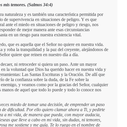
os mis temores. (Salmos 34:4)
a naturaleza y es también una característica permitida por
o de supervivencia en situaciones de peligro. Y es que
al ante el miedo en situaciones de peligro y riesgo, nos
responder de mejor manera ante esas circunstancias
sta en un riesgo para nuestra existencia vital.
do, que es aquella que el Señor no quiere en nuestra vida.
 y roba la tranquilidad y la paz del creyente, alejándonos de
Señor quiere que reinen en nuestro día a día.
o decaer, ni retroceder si quiera un paso. Ante un mayor
en la voluntad que Dios ha querido hacer en nuestra vida y
rramientas: Las Santas Escrituras y la Oración. De allí que
ío de la confianza sobre la duda, de la Fe sobre la
l enemigo, y veamos como por la gracias del Señor, cualquier
las manos de aquel que todo lo puede y todo lo conoce nos
veces miedo de tomar una decisión, de emprender un paso
de dificultad. Por ello quiero clamar ahora a Ti, y pedirte
nza a mi vida, de manera que pueda, con mayor audacia,
eseas que lleve a cabo en mi vida, sin dudas, ni temores,
osa me sostiene y me guía. Te lo ruego en el nombre de