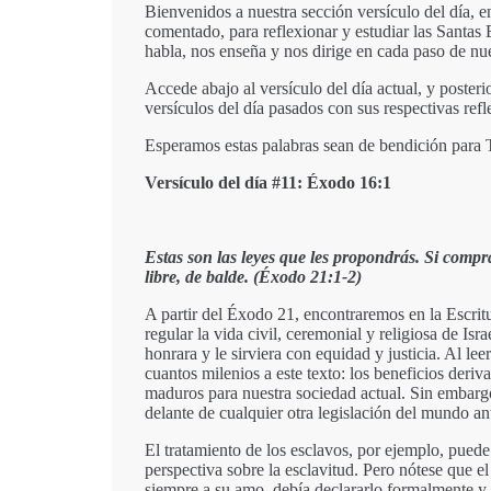
Bienvenidos a nuestra sección versículo del día, en
comentado, para reflexionar y estudiar las Santas 
habla, nos enseña y nos dirige en cada paso de nu
Accede abajo al versículo del día actual, y posterio
versículos del día pasados con sus respectivas ref
Esperamos estas palabras sean de bendición para Tu
Versículo del día #11: Éxodo 16:1
Estas son las leyes que les propondrás. Si compra
libre, de balde. (Éxodo 21:1-2)
A partir del Éxodo 21, encontraremos en la Escrit
regular la vida civil, ceremonial y religiosa de Isr
honrara y le sirviera con equidad y justicia. Al le
cuantos milenios a este texto: los beneficios deri
maduros para nuestra sociedad actual. Sin embargo
delante de cualquier otra legislación del mundo an
El tratamiento de los esclavos, por ejemplo, pued
perspectiva sobre la esclavitud. Pero nótese que el
siempre a su amo, debía declararlo formalmente y,