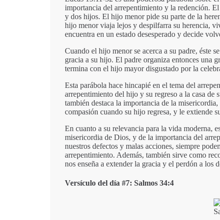
importancia del arrepentimiento y la redención. E
y dos hijos. El hijo menor pide su parte de la here
hijo menor viaja lejos y despilfarra su herencia, 
encuentra en un estado desesperado y decide volve
Cuando el hijo menor se acerca a su padre, éste se
gracia a su hijo. El padre organiza entonces una gra
termina con el hijo mayor disgustado por la celebr
Esta parábola hace hincapié en el tema del arrepen
arrepentimiento del hijo y su regreso a la casa de
también destaca la importancia de la misericordia, 
compasión cuando su hijo regresa, y le extiende s
En cuanto a su relevancia para la vida moderna, e
misericordia de Dios, y de la importancia del arre
nuestros defectos y malas acciones, siempre podem
arrepentimiento. Además, también sirve como record
nos enseña a extender la gracia y el perdón a los 
Versículo del día #7: Salmos 34:4
S