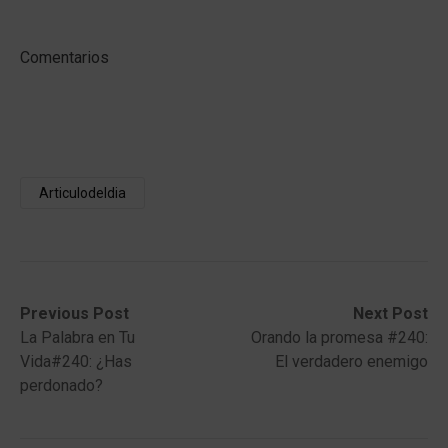
Comentarios
Articulodeldia
Post
Previous
Next
Previous Post
Next Post
post:
post:
La Palabra en Tu
Orando la promesa #240:
navigation
Vida#240: ¿Has
El verdadero enemigo
perdonado?