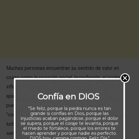
Muchas personas encuentran su sentido de valor en
cosas como la posición social, la profesión, el poder, la
influencia, la inteligencia, la familia, la popularidad, la
Confía en DIOS
apariencia física, las posesiones o los logros. Incluso
pueden sentirse importantes por vivir en el vecindario
"Se feliz, porque la piedra nunca es tan
grande si confías en Dios, porque las
“correcto”. Y, aunque tal vez nos cueste admitirlo, todos
injusticias acaban pagándose, porque el dolor
se supera, porque el coraje te levanta, porque
luchamos en cierta medida con nuestra necesidad de
el miedo te fortalece, porque los errores te
sentirnos valiosos.
hacen aprender y porque nadie es perfecto.
DIOS hoy, camina contigo. Feliz Día."