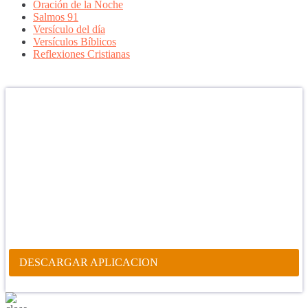
Oración de la Noche
Salmos 91
Versículo del día
Versículos Bíblicos
Reflexiones Cristianas
Confía en DIOS
"Se feliz, porque la piedra nunca es tan grande si confías en Dios,
porque las injusticias acaban pagándose, porque el dolor se supera,
porque el coraje te levanta, porque el miedo te fortalece, porque los
errores te hacen aprender y porque nadie es perfecto. DIOS hoy,
camina contigo. Feliz Día."
PARA RECIBIR NUESTRO MENSAJE CORTO DEL DÍA EN
TU CELULAR, DESCARGA NUESTRA APLICACIÓN
ANDROID.
DESCARGAR APLICACION