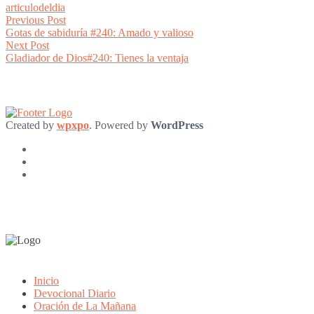
articulodeldia
Post
Previous
Previous Post
post:
Gotas de sabiduría #240: Amado y valioso
navigation
Next
Next Post
post:
Gladiador de Dios#240: Tienes la ventaja
Created by
wpxpo
. Powered by
WordPress
Inicio
Devocional Diario
Oración de La Mañana