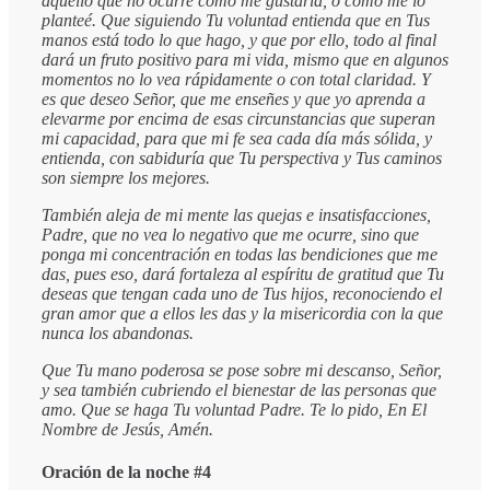
aquello que no ocurre como me gustaría, o como me lo
planteé. Que siguiendo Tu voluntad entienda que en Tus
manos está todo lo que hago, y que por ello, todo al final
dará un fruto positivo para mi vida, mismo que en algunos
momentos no lo vea rápidamente o con total claridad. Y
es que deseo Señor, que me enseñes y que yo aprenda a
elevarme por encima de esas circunstancias que superan
mi capacidad, para que mi fe sea cada día más sólida, y
entienda, con sabiduría que Tu perspectiva y Tus caminos
son siempre los mejores.
También aleja de mi mente las quejas e insatisfacciones,
Padre, que no vea lo negativo que me ocurre, sino que
ponga mi concentración en todas las bendiciones que me
das, pues eso, dará fortaleza al espíritu de gratitud que Tu
deseas que tengan cada uno de Tus hijos, reconociendo el
gran amor que a ellos les das y la misericordia con la que
nunca los abandonas.
Que Tu mano poderosa se pose sobre mi descanso, Señor,
y sea también cubriendo el bienestar de las personas que
amo. Que se haga Tu voluntad Padre. Te lo pido, En El
Nombre de Jesús, Amén.
Oración de la noche #4