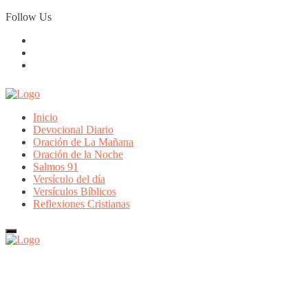
Skip
Follow Us
to
content
Inicio
Devocional Diario
Oración de La Mañana
Oración de la Noche
Salmos 91
Versículo del día
Versículos Bíblicos
Reflexiones Cristianas