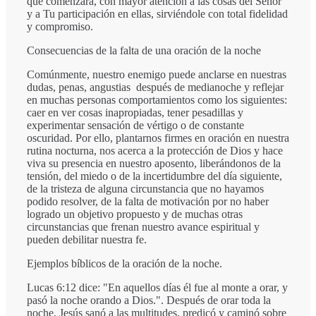
que comenzará, con mayor atención a las cosas del Señor
y a Tu participación en ellas, sirviéndole con total fidelidad
y compromiso.
Consecuencias de la falta de una oración de la noche
Comúnmente, nuestro enemigo puede anclarse en nuestras
dudas, penas, angustias después de medianoche y reflejar
en muchas personas comportamientos como los siguientes:
caer en ver cosas inapropiadas, tener pesadillas y
experimentar sensación de vértigo o de constante
oscuridad. Por ello, plantarnos firmes en oración en nuestra
rutina nocturna, nos acerca a la protección de Dios y hace
viva su presencia en nuestro aposento, liberándonos de la
tensión, del miedo o de la incertidumbre del día siguiente,
de la tristeza de alguna circunstancia que no hayamos
podido resolver, de la falta de motivación por no haber
logrado un objetivo propuesto y de muchas otras
circunstancias que frenan nuestro avance espiritual y
pueden debilitar nuestra fe.
Ejemplos bíblicos de la oración de la noche.
Lucas 6:12 dice: "En aquellos días él fue al monte a orar, y
pasó la noche orando a Dios.". Después de orar toda la
noche, Jesús sanó a las multitudes, predicó y caminó sobre