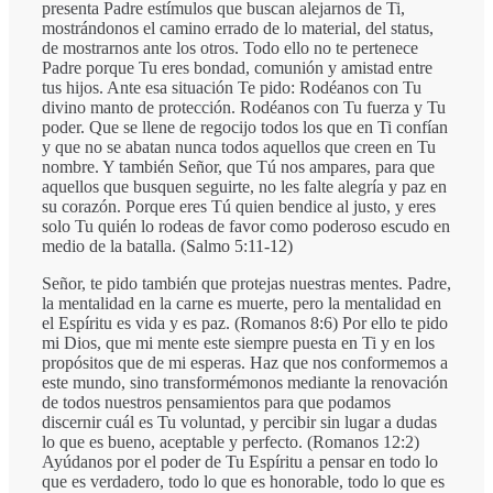
presenta Padre estímulos que buscan alejarnos de Ti,
mostrándonos el camino errado de lo material, del status,
de mostrarnos ante los otros. Todo ello no te pertenece
Padre porque Tu eres bondad, comunión y amistad entre
tus hijos. Ante esa situación Te pido: Rodéanos con Tu
divino manto de protección. Rodéanos con Tu fuerza y Tu
poder. Que se llene de regocijo todos los que en Ti confían
y que no se abatan nunca todos aquellos que creen en Tu
nombre. Y también Señor, que Tú nos ampares, para que
aquellos que busquen seguirte, no les falte alegría y paz en
su corazón. Porque eres Tú quien bendice al justo, y eres
solo Tu quién lo rodeas de favor como poderoso escudo en
medio de la batalla. (Salmo 5:11-12)
Señor, te pido también que protejas nuestras mentes. Padre,
la mentalidad en la carne es muerte, pero la mentalidad en
el Espíritu es vida y es paz. (Romanos 8:6) Por ello te pido
mi Dios, que mi mente este siempre puesta en Ti y en los
propósitos que de mi esperas. Haz que nos conformemos a
este mundo, sino transformémonos mediante la renovación
de todos nuestros pensamientos para que podamos
discernir cuál es Tu voluntad, y percibir sin lugar a dudas
lo que es bueno, aceptable y perfecto. (Romanos 12:2)
Ayúdanos por el poder de Tu Espíritu a pensar en todo lo
que es verdadero, todo lo que es honorable, todo lo que es