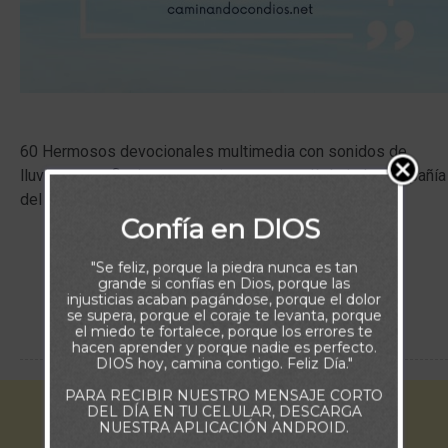
60 Hermosos devocionales multimedia con sonidos de
lluvia, para reflexionar y terminar nuestro día bajo la compañía
del Señor.
Confía en DIOS
"Se feliz, porque la piedra nunca es tan
VER MÁS
grande si confías en Dios, porque las
injusticias acaban pagándose, porque el dolor
se supera, porque el coraje te levanta, porque
el miedo te fortalece, porque los errores te
hacen aprender y porque nadie es perfecto.
DIOS hoy, camina contigo. Feliz Día."
PARA RECIBIR NUESTRO MENSAJE CORTO
DEL DÍA EN TU CELULAR, DESCARGA
NUESTRA APLICACIÓN ANDROID.