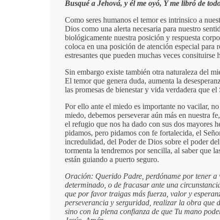
Busqué a Jehová, y él me oyó, Y me libró de tod
Como seres humanos el temor es intrinsico a nuestr
Dios como una alerta necesaria para nuestro sentid
biológicamente nuestra posición y respuesta corpor
coloca en una posición de atención especial para 
estresantes que pueden muchas veces consituirse ha
Sin embargo existe también otra naturaleza del mie
El temor que genera duda, aumenta la desesperanza
las promesas de bienestar y vida verdadera que el 
Por ello ante el miedo es importante no vacilar, n
miedo, debemos perseverar aún más en nuestra fe, 
el refugio que nos ha dado con sus dos mayores he
pidamos, pero pidamos con fe fortalecida, el Señor
incredulidad, del Poder de Dios sobre el poder de
tormenta la tendremos por sencilla, al saber que 
están guiando a puerto seguro.
Oración: Querido Padre, perdóname por tener a 
determinado, o de fracasar ante una circunstancia 
que por favor traigas más fuerza, valor y espera
perseverancia y serguridad, realizar la obra que d
sino con la plena confianza de que Tu mano poder