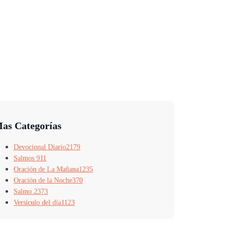
as Categorías
Devocional Diario
2179
Salmos 91
1
Oración de La Mañana
1235
Oración de la Noche
370
Salmo 23
73
Versículo del día
1123