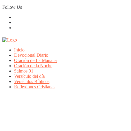
Skip
Follow Us
to
content
Inicio
Devocional Diario
Oración de La Mañana
Oración de la Noche
Salmos 91
Versículo del día
Versículos Bíblicos
Reflexiones Cristianas