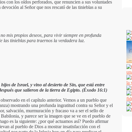
os con los oídos perforados, que renuncien a sus voluntades
 devoción al Señor que nos rescató de las tinieblas a su
 no mis propios deseos, para vivir siempre en profunda
 las tinieblas para traernos la verdadera luz.
ijos de Israel, y vino al desierto de Sin, que está entre
después que salieron de la tierra de Egipto. (Éxodo 16:1)
 observado en el capítulo anterior. Vemos a un pueblo que
ranza) mostrando una profunda ingratitud contra su Señor y el
mor, salvación, murmuración y fracaso va a ser el sello de
 de Babilonia, y parece ser la imagen que se ve en el pueblo de
hago es la siguiente: ¿por qué actuamos así? Puedo afirmar
levan al pueblo de Dios a mostrar insatisfacción con el
ltad por parte de la Iglesia hoy en día para predicar el