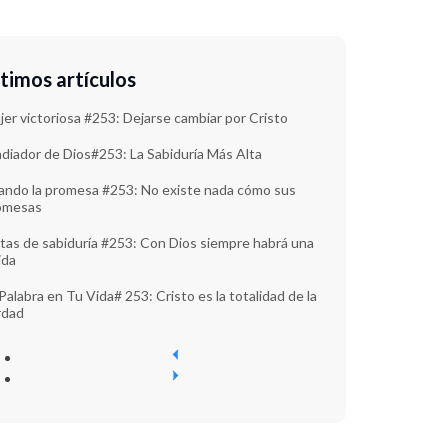
timos artículos
er victoriosa #253: Dejarse cambiar por Cristo
adiador de Dios#253: La Sabiduría Más Alta
ando la promesa #253: No existe nada cómo sus
omesas
tas de sabiduría #253: Con Dios siempre habrá una
ida
Palabra en Tu Vida# 253: Cristo es la totalidad de la
rdad
P
r
N
e
e
v
x
i
t
o