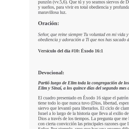
punzón (vv.5,6). Que tú y yo seamos siervos de Di
y sueños, para vivir en total obediencia y profunda
maravillosa luz.
Oración:
Señor, que reine siempre Tu voluntad en mi vida y
obediencia y adoración a Ti que nos has sacado de
Versículo del día #10: Éxodo 16:1
Devocional:
Partió luego de Elim toda la congregación de los h
Elim y Sinaí, a los quince días del segundo mes 
El cuadro presentado en Éxodo 16 sigue el patrón
tiene todo lo que nunca tuvo (Dios, libertad, espe
siervo que levantó para liberarlos. El ciclo de cla
Israel a lo largo de la historia que lleva al exilio
Dios a través de los tiempos. La pregunta que me 
con cierta convicción las principales razones que l
Señor. Por ejemplo, creo que hay una enorme dificu