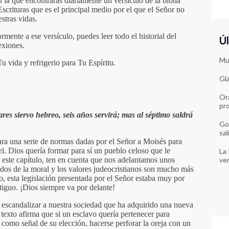
 la que encontrarás diariamente un versículo de la biblia
Escrituras que es el principal medio por el que el Señor no
estras vidas.
rmente a ese versículo, puedes leer todo el historial del
Úl
lexiones.
Muj
 vida y refrigerio para Tu Espíritu.
Gl
Or
pr
res siervo hebreo, seis años servirá; mas al séptimo saldrá
Go
sal
ura una serie de normas dadas por el Señor a Moisés para
ael. Dios quería formar para sí un pueblo celoso que le
La 
er este capítulo, ten en cuenta que nos adelantamos unos
ve
vados de la moral y los valores judeocristianos son mucho más
, esta legislación presentada por el Señor estaba muy por
tiguo. ¡Dios siempre va por delante!
e escandalizar a nuestra sociedad que ha adquirido una nueva
 texto afirma que si un esclavo quería pertenecer para
 como señal de su elección, hacerse perforar la oreja con un