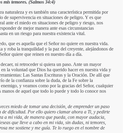
os mis temores. (Salmos 34:4)
a naturaleza y es también una característica permitida por
o de supervivencia en situaciones de peligro. Y es que
al ante el miedo en situaciones de peligro y riesgo, nos
responder de mejor manera ante esas circunstancias
sta en un riesgo para nuestra existencia vital.
do, que es aquella que el Señor no quiere en nuestra vida.
 y roba la tranquilidad y la paz del creyente, alejándonos de
Señor quiere que reinen en nuestro día a día.
o decaer, ni retroceder si quiera un paso. Ante un mayor
en la voluntad que Dios ha querido hacer en nuestra vida y
rramientas: Las Santas Escrituras y la Oración. De allí que
ío de la confianza sobre la duda, de la Fe sobre la
l enemigo, y veamos como por la gracias del Señor, cualquier
las manos de aquel que todo lo puede y todo lo conoce nos
veces miedo de tomar una decisión, de emprender un paso
de dificultad. Por ello quiero clamar ahora a Ti, y pedirte
nza a mi vida, de manera que pueda, con mayor audacia,
eseas que lleve a cabo en mi vida, sin dudas, ni temores,
osa me sostiene y me guía. Te lo ruego en el nombre de