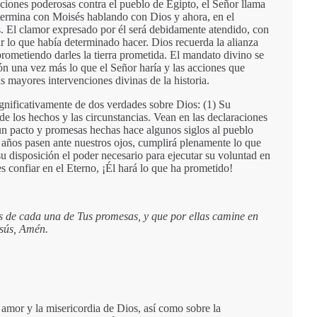
ciones poderosas contra el pueblo de Egipto, el Señor llama
 termina con Moisés hablando con Dios y ahora, en el
. El clamor expresado por él será debidamente atendido, con
r lo que había determinado hacer. Dios recuerda la alianza
prometiendo darles la tierra prometida. El mandato divino se
raón una vez más lo que el Señor haría y las acciones que
as mayores intervenciones divinas de la historia.
significativamente de dos verdades sobre Dios: (1) Su
e los hechos y las circunstancias. Vean en las declaraciones
un pacto y promesas hechas hace algunos siglos al pueblo
s años pasen ante nuestros ojos, cumplirá plenamente lo que
u disposición el poder necesario para ejecutar su voluntad en
es confiar en el Eterno, ¡Él hará lo que ha prometido!
as de cada una de Tus promesas, y que por ellas camine en
sús, Amén.
amor y la misericordia de Dios, así como sobre la