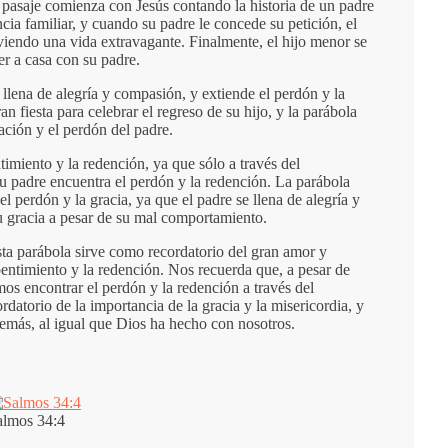
l pasaje comienza con Jesús contando la historia de un padre
ncia familiar, y cuando su padre le concede su petición, el
viviendo una vida extravagante. Finalmente, el hijo menor se
r a casa con su padre.
 llena de alegría y compasión, y extiende el perdón y la
n fiesta para celebrar el regreso de su hijo, y la parábola
ación y el perdón del padre.
timiento y la redención, ya que sólo a través del
 su padre encuentra el perdón y la redención. La parábola
el perdón y la gracia, ya que el padre se llena de alegría y
u gracia a pesar de su mal comportamiento.
sta parábola sirve como recordatorio del gran amor y
pentimiento y la redención. Nos recuerda que, a pesar de
os encontrar el perdón y la redención a través del
atorio de la importancia de la gracia y la misericordia, y
demás, al igual que Dios ha hecho con nosotros.
almos 34:4