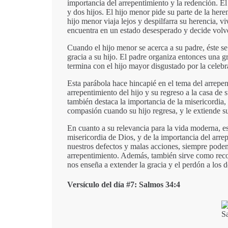
importancia del arrepentimiento y la redención. E
y dos hijos. El hijo menor pide su parte de la here
hijo menor viaja lejos y despilfarra su herencia, 
encuentra en un estado desesperado y decide volve
Cuando el hijo menor se acerca a su padre, éste se
gracia a su hijo. El padre organiza entonces una gra
termina con el hijo mayor disgustado por la celebr
Esta parábola hace hincapié en el tema del arrepen
arrepentimiento del hijo y su regreso a la casa de
también destaca la importancia de la misericordia, 
compasión cuando su hijo regresa, y le extiende s
En cuanto a su relevancia para la vida moderna, e
misericordia de Dios, y de la importancia del arre
nuestros defectos y malas acciones, siempre podem
arrepentimiento. Además, también sirve como record
nos enseña a extender la gracia y el perdón a los 
Versículo del día #7: Salmos 34:4
S