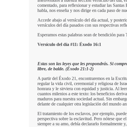
Bienvenidos a nuestra sección versículo del día, en
comentado, para reflexionar y estudiar las Santas 
habla, nos enseña y nos dirige en cada paso de nu
Accede abajo al versículo del día actual, y posterio
versículos del día pasados con sus respectivas ref
Esperamos estas palabras sean de bendición para Tu
Versículo del día #11: Éxodo 16:1
Estas son las leyes que les propondrás. Si compra
libre, de balde. (Éxodo 21:1-2)
A partir del Éxodo 21, encontraremos en la Escrit
regular la vida civil, ceremonial y religiosa de Isr
honrara y le sirviera con equidad y justicia. Al le
cuantos milenios a este texto: los beneficios deri
maduros para nuestra sociedad actual. Sin embargo
delante de cualquier otra legislación del mundo an
El tratamiento de los esclavos, por ejemplo, pued
perspectiva sobre la esclavitud. Pero nótese que el
siempre a su amo, debía declararlo formalmente y,