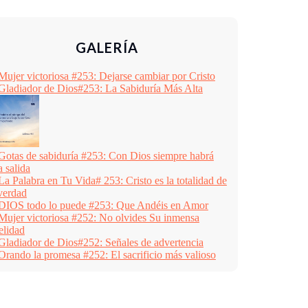
u
s
GALERÍA