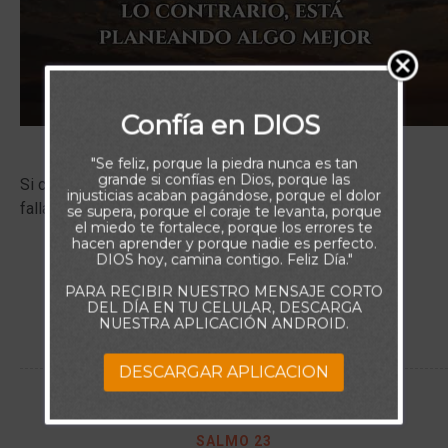
Confía en DIOS
"Se feliz, porque la piedra nunca es tan
grande si confías en Dios, porque las
Si creías y no ha funcionado a tu manera, DIOS no te ha
injusticias acaban pagándose, porque el dolor
fallado. Justo lo contrario, está planeando algo mejor.
se supera, porque el coraje te levanta, porque
el miedo te fortalece, porque los errores te
hacen aprender y porque nadie es perfecto.
DIOS hoy, camina contigo. Feliz Día."
VER MÁS
PARA RECIBIR NUESTRO MENSAJE CORTO
DEL DÍA EN TU CELULAR, DESCARGA
NUESTRA APLICACIÓN ANDROID.
DESCARGAR APLICACION
SALMO 23