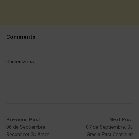
Comments
Comentarios
Post
Previous
Next
Previous Post
Next Post
post:
post:
06 de Septiembre:
07 de Septiembre: Su
navigation
Reconocer Su Amor
Gracia Para Continuar