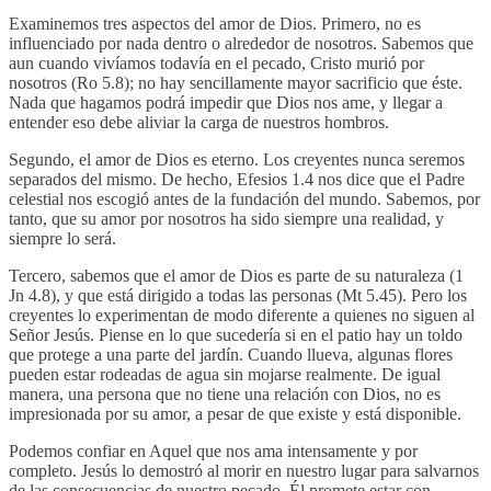
Examinemos tres aspectos del amor de Dios. Primero, no es
influenciado por nada dentro o alrededor de nosotros. Sabemos que
aun cuando vivíamos todavía en el pecado, Cristo murió por
nosotros (Ro 5.8); no hay sencillamente mayor sacrificio que éste.
Nada que hagamos podrá impedir que Dios nos ame, y llegar a
entender eso debe aliviar la carga de nuestros hombros.
Segundo, el amor de Dios es eterno. Los creyentes nunca seremos
separados del mismo. De hecho, Efesios 1.4 nos dice que el Padre
celestial nos escogió antes de la fundación del mundo. Sabemos, por
tanto, que su amor por nosotros ha sido siempre una realidad, y
siempre lo será.
Tercero, sabemos que el amor de Dios es parte de su naturaleza (1
Jn 4.8), y que está dirigido a todas las personas (Mt 5.45). Pero los
creyentes lo experimentan de modo diferente a quienes no siguen al
Señor Jesús. Piense en lo que sucedería si en el patio hay un toldo
que protege a una parte del jardín. Cuando llueva, algunas flores
pueden estar rodeadas de agua sin mojarse realmente. De igual
manera, una persona que no tiene una relación con Dios, no es
impresionada por su amor, a pesar de que existe y está disponible.
Podemos confiar en Aquel que nos ama intensamente y por
completo. Jesús lo demostró al morir en nuestro lugar para salvarnos
de las consecuencias de nuestro pecado. Él promete estar con