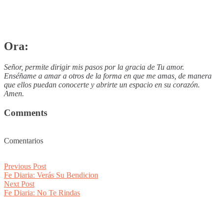
Ora:
Señor, permite dirigir mis pasos por la gracia de Tu amor.
Enséñame a amar a otros de la forma en que me amas, de manera
que ellos puedan conocerte y abrirte un espacio en su corazón.
Amen.
Comments
Comentarios
Post
Previous
Previous Post
post:
Fe Diaria: Verás Su Bendicion
navigation
Next
Next Post
post:
Fe Diaria: No Te Rindas