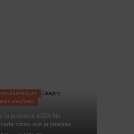
Category
TECA DE ARTICULOS
ÓN DE LA MAÑANA
o la promesa #253: No
e nada cómo sus promesas