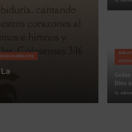
By
Admin
Gotas
de
sabiduría
#253:
Con
BIBLIO
SÍCULOS BÍBLICOS
Dios
DEVOC
siempre
 La
habrá
Gotas 
una
Dios s
salida
By
Admin