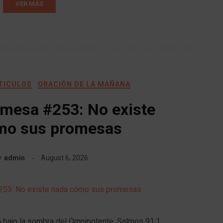
VER MÁS
RTICULOS
ORACIÓN DE LA MAÑANA
omesa #253: No existe
mo sus promesas
y
admin
August 6, 2026
rá bajo la sombra del Omnipotente. Salmos 91:1