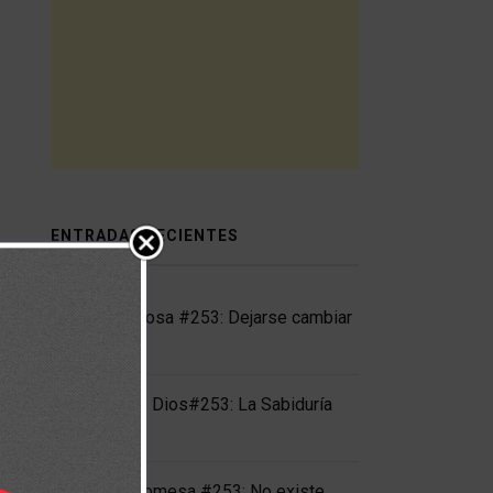
ENTRADAS RECIENTES
Mujer victoriosa #253: Dejarse cambiar
por Cristo
Gladiador de Dios#253: La Sabiduría
Más Alta
Orando la promesa #253: No existe