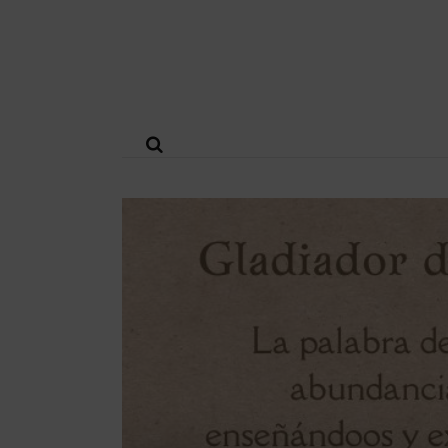
Gladiador
de
Dios#253:
La
Sabiduría
Más
Alta