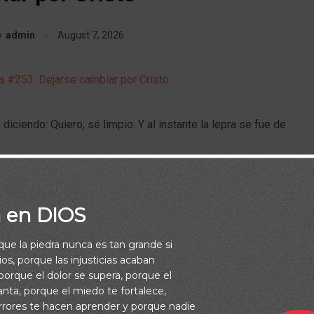
y
admin
August 7, 2026
diciendo: Quiero; sé limpio. Y al instante la lepra se fue de
VER MÁS
a en DIOS
rque la piedra nunca es tan grande si
os, porque las injusticias acaban
orque el dolor se supera, porque el
vanta, porque el miedo te fortalece,
RTICULOS
VERSÍCULOS BÍBLICOS
rrores te hacen aprender y porque nadie