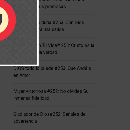
nada cómo sus promesas
Gotas de sabiduría #253: Con Dios
siempre habrá una salida
La Palabra en Tu Vida# 253: Cristo es la
totalidad de la verdad
DIOS todo lo puede #253: Que Andéis
en Amor
Mujer victoriosa #252: No olvides Su
inmensa fidelidad
Gladiador de Dios#252: Señales de
advertencia