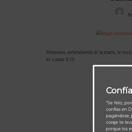
B
Entonces, extendiendo él la mano, le tocó, 
él. Lucas 5:13
Confí
"Se feliz, po
confías en Di
pagándose, p
coraje te le
BIBLIOTECA DE A
porque los e