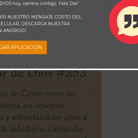
 DIOS hoy, camina contigo. Feliz Día."
Dios#253: La Sabiduría
BIR NUESTRO MENSAJE CORTO DEL
Más Alta
 CELULAR, DESCARGA NUESTRA
N ANDROID.
y
admin
August 7, 2026
GAR APLICACION