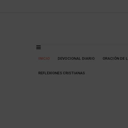
Skip
to
content
INICIO
DEVOCIONAL DIARIO
ORACIÓN DE 
REFLEXIONES CRISTIANAS