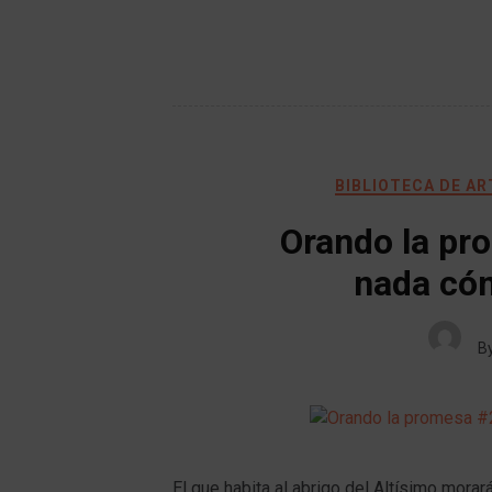
BIBLIOTECA DE A
Orando la pr
nada có
B
El que habita al abrigo del Altísimo mora