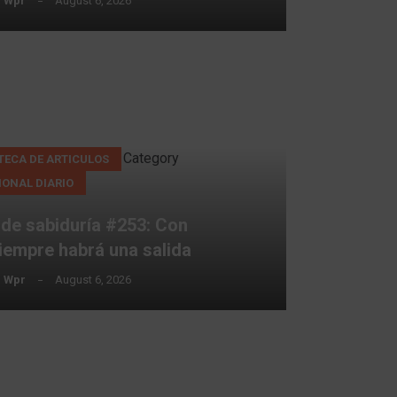
 Wpr
August 6, 2026
Category
TECA DE ARTICULOS
IONAL DIARIO
de sabiduría #253: Con
iempre habrá una salida
 Wpr
August 6, 2026