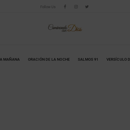
Follow Us
LA MAÑANA
ORACIÓN DE LA NOCHE
SALMOS 91
VERSÍCULO D