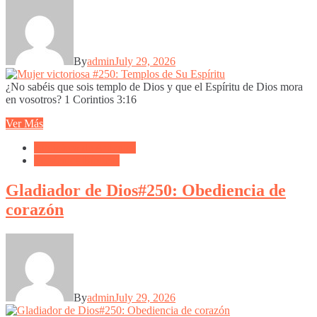
By
admin
July 29, 2026
¿No sabéis que sois templo de Dios y que el Espíritu de Dios mora
en vosotros? 1 Corintios 3:16
Ver Más
Biblioteca de Articulos
Versículos Bíblicos
Gladiador de Dios#250: Obediencia de
corazón
By
admin
July 29, 2026