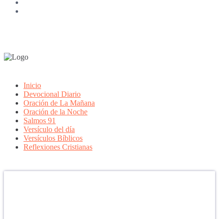
Inicio
Devocional Diario
Oración de La Mañana
Oración de la Noche
Salmos 91
Versículo del día
Versículos Bíblicos
Reflexiones Cristianas
Confía en DIOS
"Se feliz, porque la piedra nunca es tan grande si confías en Dios,