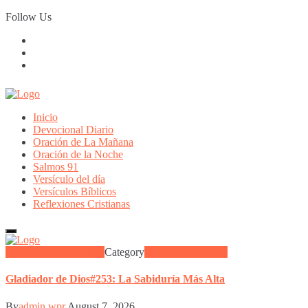
Skip
Follow Us
to
content
Inicio
Devocional Diario
Oración de La Mañana
Oración de la Noche
Salmos 91
Versículo del día
Versículos Bíblicos
Reflexiones Cristianas
Gladiador
Biblioteca de Articulos
Category
Versículos Bíblicos
de
Dios#253:
Gladiador de Dios#253: La Sabiduría Más Alta
La
Sabiduría
By
admin wpr
August 7, 2026