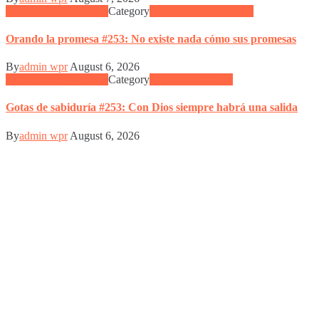
Más
Orando
Biblioteca de Articulos
Category
Oración de La Mañana
Alta
la
promesa
Orando la promesa #253: No existe nada cómo sus promesas
#253:
No
By
admin wpr
August 6, 2026
existe
Gotas
Biblioteca de Articulos
Category
Devocional Diario
nada
de
cómo
sabiduría
Gotas de sabiduría #253: Con Dios siempre habrá una salida
sus
#253:
promesas
Con
By
admin wpr
August 6, 2026
Dios
siempre
habrá
una
salida