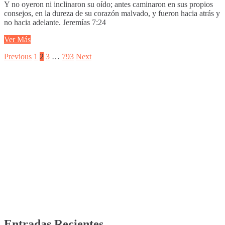
Y no oyeron ni inclinaron su oído; antes caminaron en sus propios
consejos, en la dureza de su corazón malvado, y fueron hacia atrás y
no hacia adelante. Jeremías 7:24
Ver Más
Posts
Previous
Page
Page
Page
Page
Next
Previous
1
2
3
…
793
Next
page
page
pagination
Entradas Recientes