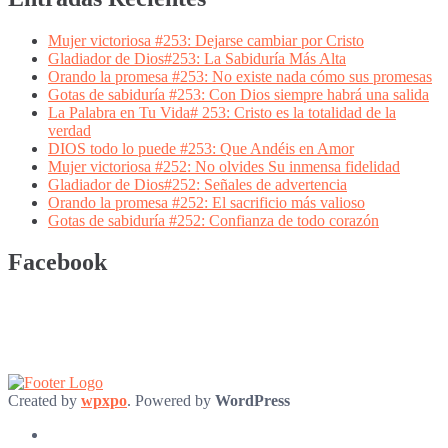
Mujer victoriosa #253: Dejarse cambiar por Cristo
Gladiador de Dios#253: La Sabiduría Más Alta
Orando la promesa #253: No existe nada cómo sus promesas
Gotas de sabiduría #253: Con Dios siempre habrá una salida
La Palabra en Tu Vida# 253: Cristo es la totalidad de la
verdad
DIOS todo lo puede #253: Que Andéis en Amor
Mujer victoriosa #252: No olvides Su inmensa fidelidad
Gladiador de Dios#252: Señales de advertencia
Orando la promesa #252: El sacrificio más valioso
Gotas de sabiduría #252: Confianza de todo corazón
Facebook
Created by
wpxpo
. Powered by
WordPress