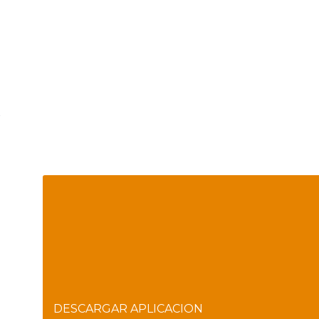
Confía en DIOS
"Se feliz, porque la piedra nunca es tan grande si confías e
pagándose, porque el dolor se supera, porque el coraje te 
porque los errores te hacen aprender y porque nadie es p
Feliz Día."
PARA RECIBIR NUESTRO MENSAJE CORTO DEL DÍA E
NUESTRA APLICACIÓN ANDROID.
DESCARGAR APLICACION