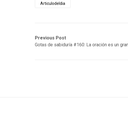
Articulodeldia
Post
Previous
Next
Previous Post
post:
post:
Gotas de sabiduría #160: La oración es un gra
navigation