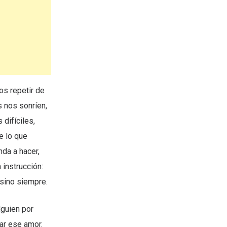
s repetir de
s nos sonríen,
difíciles,
e lo que
da a hacer,
 instrucción:
 sino siempre.
guien por
ar ese amor.