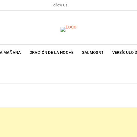
Follow Us
LA MAÑANA
ORACIÓN DE LA NOCHE
SALMOS 91
VERSÍCULO D