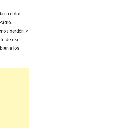
ía un dolor
Padre,
rnos perdón, y
rte de ese
bien a los