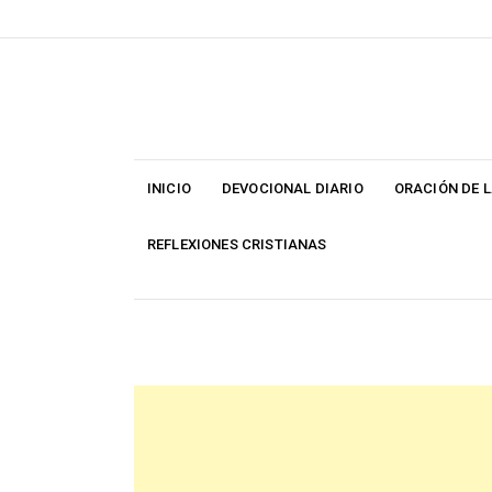
Skip
to
content
INICIO
DEVOCIONAL DIARIO
ORACIÓN DE 
REFLEXIONES CRISTIANAS