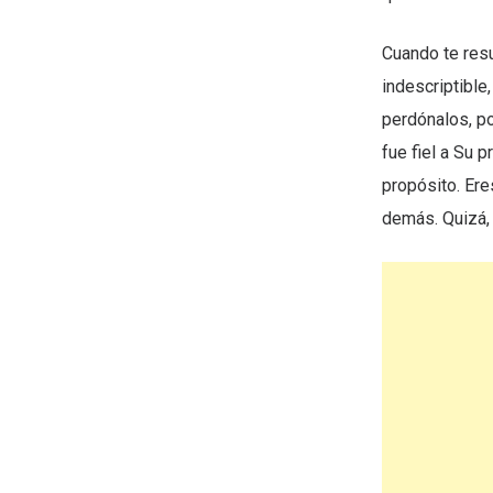
Cuando te resu
indescriptible
perdónalos, po
fue fiel a Su 
propósito. Ere
demás. Quizá, 