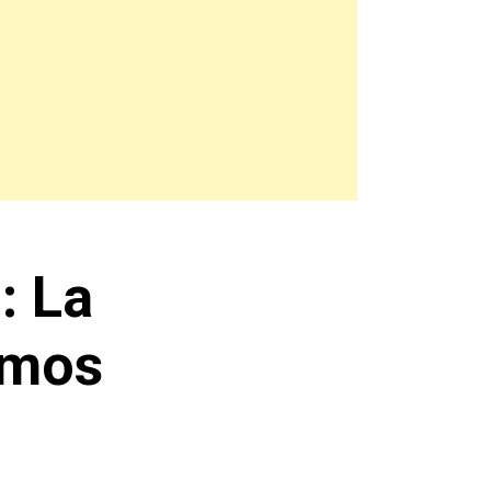
: La
emos