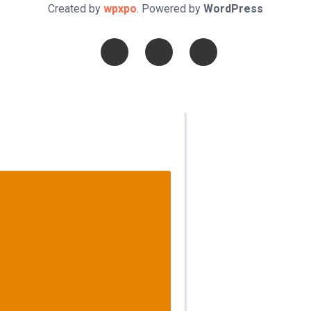
Created by
wpxpo
. Powered by
WordPress
n Dios, porque las injusticias acaban
levanta, porque el miedo te fortalece,
erfecto. DIOS hoy, camina contigo.
N TU CELULAR, DESCARGA