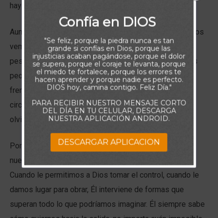
hay límites y nada está fuera de su alcance.
Confía en DIOS
Aunque lo sabemos en teoría, muchas veces, cuando nos
"Se feliz, porque la piedra nunca es tan
vemos atrapados, sin salida aparente, la angustia y el
grande si confías en Dios, porque las
injusticias acaban pagándose, porque el dolor
peso de los detalles nos abruman. Es fácil imaginar los
se supera, porque el coraje te levanta, porque
el miedo te fortalece, porque los errores te
peores escenarios y sentirnos pequeños e incapaces
hacen aprender y porque nadie es perfecto.
DIOS hoy, camina contigo. Feliz Día."
frente a nuestras limitaciones. Miramos las
PARA RECIBIR NUESTRO MENSAJE CORTO
circunstancias, escuchamos las malas noticias y
DEL DÍA EN TU CELULAR, DESCARGA
NUESTRA APLICACIÓN ANDROID.
olvidamos quién es el que puede socorrernos.
DESCARGAR APLICACION
Por eso, necesitamos aprender a desviar la mirada de
nuestros problemas y volver nuestros ojos al Señor.
Cuando le permitimos a Dios tomar el control, cuando le
damos lugar para obrar, Él interviene de formas que
superan todo lo que podríamos imaginar. Él siempre sabe