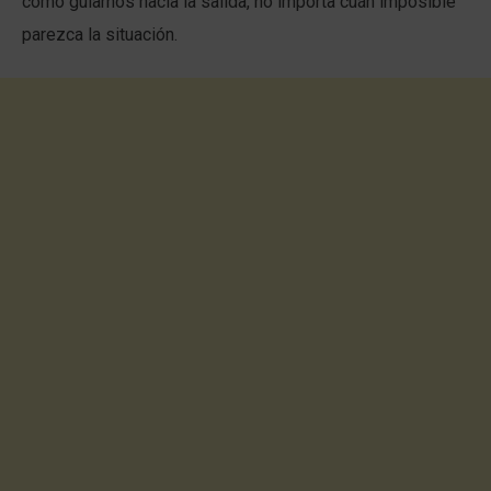
cómo guiarnos hacia la salida, no importa cuán imposible
parezca la situación.