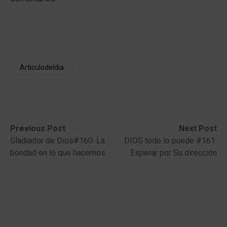
Articulodeldia
Post
Previous
Next
Previous Post
Next Post
post:
post:
Gladiador de Dios#160: La
DIOS todo lo puede #161:
navigation
bondad en lo que hacemos
Esperar por Su dirección