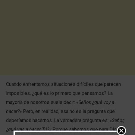
Cuando enfrentamos situaciones difíciles que parecen
imposibles, ¿qué es lo primero que pensamos? La
mayoría de nosotros suele decir:
«Señor, ¿qué voy a
hacer?»
Pero, en realidad, esa no es la pregunta que
deberíamos hacernos. La verdadera pregunta es:
«Señor,
¿qué vas a hacer Tú?»
Porque sabemos que para Dios no