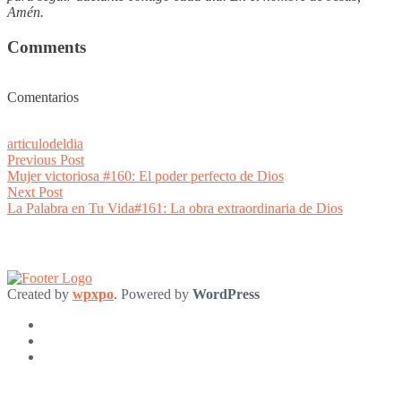
Amén.
Comments
Comentarios
articulodeldia
Post
Previous
Previous Post
post:
Mujer victoriosa #160: El poder perfecto de Dios
navigation
Next
Next Post
post:
La Palabra en Tu Vida#161: La obra extraordinaria de Dios
Created by
wpxpo
. Powered by
WordPress