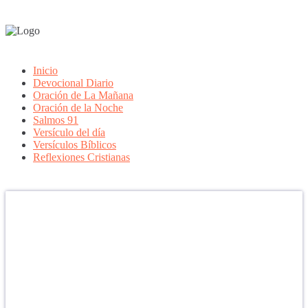
Inicio
Devocional Diario
Oración de La Mañana
Oración de la Noche
Salmos 91
Versículo del día
Versículos Bíblicos
Reflexiones Cristianas
Confía en DIOS
"Se feliz, porque la piedra nunca es tan grande si confías en Dios,
porque las injusticias acaban pagándose, porque el dolor se supera,
porque el coraje te levanta, porque el miedo te fortalece, porque los
errores te hacen aprender y porque nadie es perfecto. DIOS hoy,
camina contigo. Feliz Día."