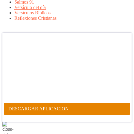
Salmos 91
Versículo del día
Versículos Bíblicos
Reflexiones Cristianas
Confía en DIOS
"Se feliz, porque la piedra nunca es tan grande si confías en Dios,
porque las injusticias acaban pagándose, porque el dolor se supera,
porque el coraje te levanta, porque el miedo te fortalece, porque los
errores te hacen aprender y porque nadie es perfecto. DIOS hoy,
camina contigo. Feliz Día."
PARA RECIBIR NUESTRO MENSAJE CORTO DEL DÍA EN
TU CELULAR, DESCARGA NUESTRA APLICACIÓN
ANDROID.
DESCARGAR APLICACION