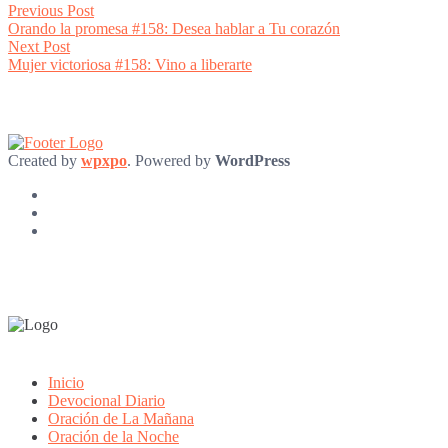
Post
Previous
Previous Post
post:
Orando la promesa #158: Desea hablar a Tu corazón
navigation
Next
Next Post
post:
Mujer victoriosa #158: Vino a liberarte
Created by
wpxpo
. Powered by
WordPress
Inicio
Devocional Diario
Oración de La Mañana
Oración de la Noche