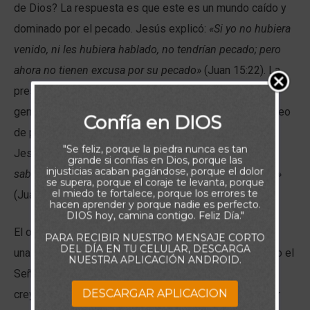
de Dios? La respuesta es que este es un mundo caído y
dominado por el pecado. Jesús explicó:
«Si yo no hubiera
venido, ni les hubiera hablado, no tendrían pecado; pero
ahora no tienen excusa por su pecado»
(Juan 15:22). La
presencia de la verdad expone sus corazones, y eso
genera incomodidad y rechazo. Ellos atacan con el deseo
Confía en DIOS
de protegerse y no perder el control sobre sus vidas.
"Se feliz, porque la piedra nunca es tan
Jesús lo advirtió claramente:
«Si el mundo os aborrece,
grande si confías en Dios, porque las
injusticias acaban pagándose, porque el dolor
sabed que a mí me ha aborrecido antes que a vosotros»
se supera, porque el coraje te levanta, porque
el miedo te fortalece, porque los errores te
(Juan 15:18).
hacen aprender y porque nadie es perfecto.
DIOS hoy, camina contigo. Feliz Día."
El odio que enfrentan los creyentes no es personal; es
PARA RECIBIR NUESTRO MENSAJE CORTO
DEL DÍA EN TU CELULAR, DESCARGA
una oposición a Cristo mismo. Pero en ningún momento el
NUESTRA APLICACIÓN ANDROID.
Señor instruyó a responder con odio. Al contrario, los
DESCARGAR APLICACION
creyentes están llamados a seguir Su ejemplo: un amor