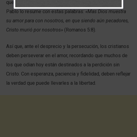
que se entrega incluso por aquellos que lo rechazan.
Pablo lo resume con estas palabras:
«Mas Dios muestra
su amor para con nosotros, en que siendo aún pecadores,
Cristo murió por nosotros»
(Romanos 5:8).
Así que, ante el desprecio y la persecución, los cristianos
deben perseverar en el amor, recordando que muchos de
los que odian hoy están destinados a la perdición sin
Cristo. Con esperanza, paciencia y fidelidad, deben reflejar
la verdad que puede llevarles a la libertad.