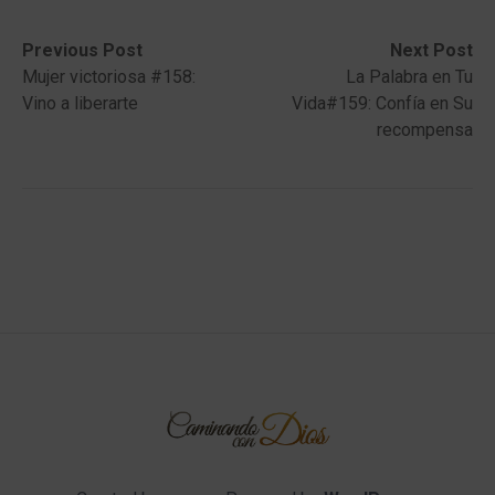
Post
Previous
Next
Previous Post
Next Post
post:
post:
Mujer victoriosa #158:
La Palabra en Tu
navigation
Vino a liberarte
Vida#159: Confía en Su
recompensa