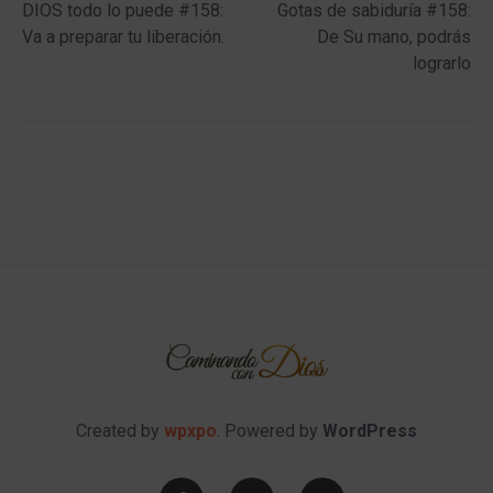
post:
post:
DIOS todo lo puede #158:
Gotas de sabiduría #158:
navigation
Va a preparar tu liberación.
De Su mano, podrás
lograrlo
Created by
wpxpo
. Powered by
WordPress