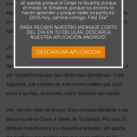
se supera, porque el coraje te levanta, porque
Ley y los alimentó con maná. El Señor transformó cada
el miedo te fortalece, porque los errores te
aspecto de sus vidas para que confiaran exclusivamente
hacen aprender y porque nadie es perfecto.
DIOS hoy, camina contigo. Feliz Día."
en Él y vivieran de manera distinta a las naciones que los
PARA RECIBIR NUESTRO MENSAJE CORTO
rodeaban.
DEL DÍA EN TU CELULAR, DESCARGA
NUESTRA APLICACIÓN ANDROID.
¿Y por qué fue tan lejos en este proceso? Porque
DESCARGAR APLICACION
deseaba que todo el mundo supiera, sin lugar a dudas,
que Israel era Su pueblo especial, una nación destinada a
ser la plataforma para Sus obras más grandiosas. Y, por
supuesto, fue a través de ese mismo pueblo que Dios
envió a su Hijo, Jesucristo, como Salvador del mundo.
Hoy, del otro lado de la cruz, Dios continúa llamando a las
personas hacia Cristo a través de Su pueblo. Por eso, Él
también transforma a los creyentes actuales: los aparta,