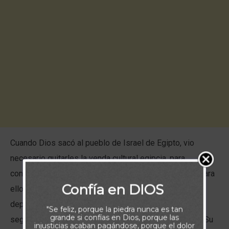
Cuando Dios sacó al pueblo de Israel de Egipto, vio
necesario quitarles la venda cultural egipcia, para
convertirlos verdaderamente en su nación escogida. Para
Confía en DIOS
ello, los condujo por el desierto, los despojó de su
dependencia de medios terrenales de provisión y
"Se feliz, porque la piedra nunca es tan
grande si confías en Dios, porque las
seguridad, los protegió de sus enemigos, les entregó Su
injusticias acaban pagándose, porque el dolor