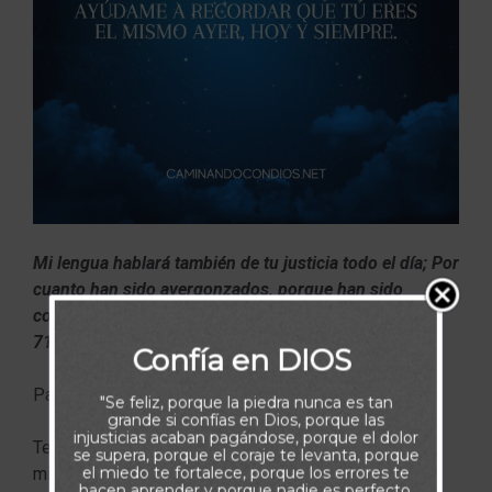
Mi lengua hablará también de tu justicia todo el día; Por
cuanto han sido avergonzados, porque han sido
confundidos los que mi mal procuraban. (Salmos
71:24)
Confía en DIOS
Padre Celestial,
"Se feliz, porque la piedra nunca es tan
grande si confías en Dios, porque las
injusticias acaban pagándose, porque el dolor
Te doy gracias en esta noche por ser mi esperanza y
se supera, porque el coraje te levanta, porque
el miedo te fortalece, porque los errores te
mi confianza desde mi juventud. Desde los primeros
hacen aprender y porque nadie es perfecto.