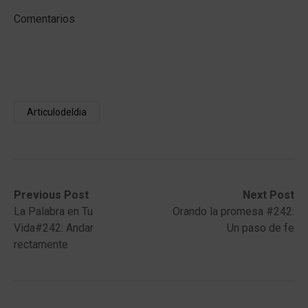
Comentarios
Articulodeldia
Post
Previous
Next
Previous Post
Next Post
post:
post:
La Palabra en Tu
Orando la promesa #242:
navigation
Vida#242: Andar
Un paso de fe
rectamente