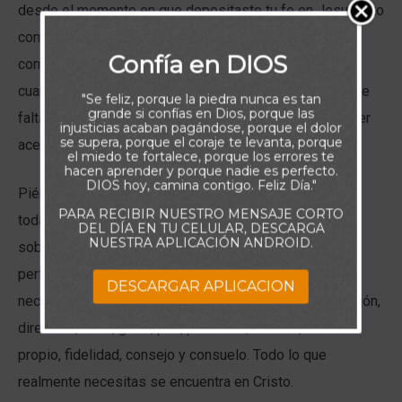
desde el momento en que depositaste tu fe en Jesucristo
como Salvador, te volviste “completo en Él”. La palabra
Confía en DIOS
completo en el idioma original significa “lleno”, como
cuando no queda espacio para nada más. En Cristo no te
"Se feliz, porque la piedra nunca es tan
grande si confías en Dios, porque las
falta nada; no careces de aquello que necesitas para ser
injusticias acaban pagándose, porque el dolor
se supera, porque el coraje te levanta, porque
aceptado y hallado íntegro delante de Dios.
el miedo te fortalece, porque los errores te
hacen aprender y porque nadie es perfecto.
DIOS hoy, camina contigo. Feliz Día."
Piénsalo bien. Jesús —en quien “habita corporalmente
PARA RECIBIR NUESTRO MENSAJE CORTO
toda la plenitud de la Deidad” (Colosenses 2:9)— es el
DEL DÍA EN TU CELULAR, DESCARGA
NUESTRA APLICACIÓN ANDROID.
soberano del universo y la fuente de toda bendición y
perfección. Él vive en ti y te concede todo lo que
DESCARGAR APLICACION
necesitas. En Él encuentras sabiduría, fortaleza, provisión,
dirección, amor, gozo, paz, paciencia, bondad, dominio
propio, fidelidad, consejo y consuelo. Todo lo que
realmente necesitas se encuentra en Cristo.