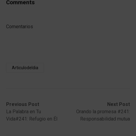
Comments
Comentarios
Articulodeldia
Post
Previous
Next
Previous Post
Next Post
post:
post:
La Palabra en Tu
Orando la promesa #241:
navigation
Vida#241: Refugio en Él
Responsabilidad mutua