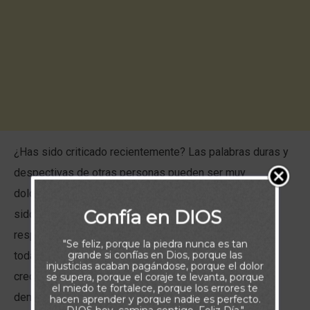
¿Has sido criticado recientemente? Las palabras duras y
despectivas de otras personas pueden ser muy
dolorosas. Sin embargo, ya sea que la reprensión haya
Confía en DIOS
sido justa o no, puedes crecer espiritualmente si
respondes de la manera correcta. Cuando rechazamos
"Se feliz, porque la piedra nunca es tan
grande si confías en Dios, porque las
toda corrección, limitamos nuestra capacidad de
injusticias acaban pagándose, porque el dolor
crecimiento espiritual, emocional y mental. Quizá los
se supera, porque el coraje te levanta, porque
el miedo te fortalece, porque los errores te
demás no logren identificar con precisión el área que
hacen aprender y porque nadie es perfecto.