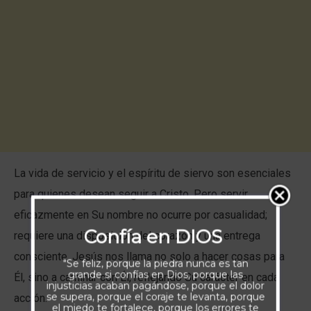
La vida de servicio y el espíritu de siervo son esenciales
para quienes desean seguir a Cristo. Pero servir
eficazmente en Su nombre no ocurre por casualidad;
Confía en DIOS
requiere una disposición del corazón y una entrega
consciente. Jesús nos llama no solo a hacer cosas para
"Se feliz, porque la piedra nunca es tan
grande si confías en Dios, porque las
Él, sino a caminar con Él, reflejando Su carácter en cada
injusticias acaban pagándose, porque el dolor
se supera, porque el coraje te levanta, porque
acción.
el miedo te fortalece, porque los errores te