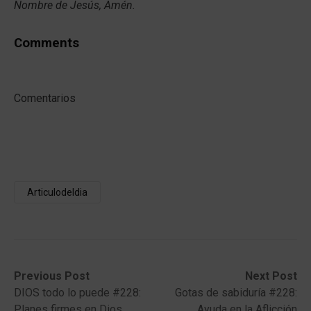
Nombre de Jesús, Amén.
Comments
Comentarios
Articulodeldia
Post
Previous
Next
Previous Post
Next Post
post:
post:
DIOS todo lo puede #228:
Gotas de sabiduría #228:
navigation
Planes firmes en Dios
Ayuda en la Aflicción