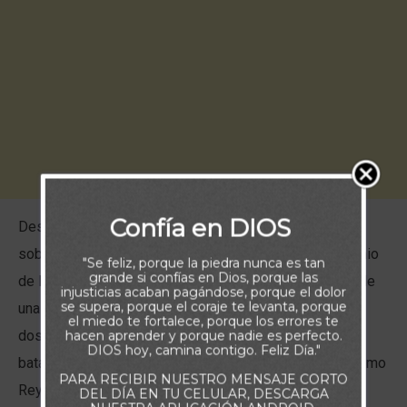
Confía en DIOS
Desde la caída de Satanás, existen dos reinos
sobrenaturales en conflicto: el reino de Dios y el dominio
"Se feliz, porque la piedra nunca es tan
grande si confías en Dios, porque las
de las tinieblas. Esto significa que nacimos en medio de
injusticias acaban pagándose, porque el dolor
se supera, porque el coraje te levanta, porque
una guerra espiritual, atrapados en la lucha entre estos
el miedo te fortalece, porque los errores te
dos poderes. Aunque no siempre podamos verla, esta
hacen aprender y porque nadie es perfecto.
DIOS hoy, camina contigo. Feliz Día."
batalla es real y continuará hasta que Cristo regrese como
PARA RECIBIR NUESTRO MENSAJE CORTO
Rey de reyes y Señor de señores.
DEL DÍA EN TU CELULAR, DESCARGA