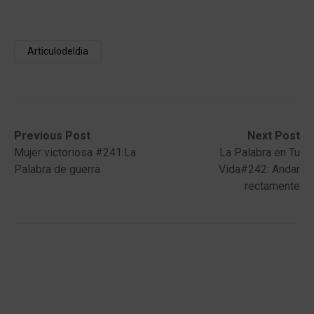
Articulodeldia
Post
Previous
Next
Previous Post
Next Post
post:
post:
Mujer victoriosa #241:La
La Palabra en Tu
navigation
Palabra de guerra
Vida#242: Andar
rectamente