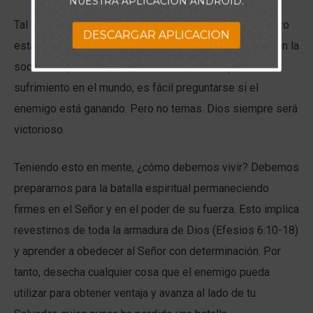
NUESTRA APLICACIÓN ANDROID.
Tal vez no percibas este conflicto en tu propia vida, pero
DESCARGAR APLICACION
está presente en toda la Escritura y se hace evidente en la
sociedad que nos rodea. Al observar el mal y el
sufrimiento en el mundo, es fácil preguntarse si el
enemigo está ganando. Pero no temas. Dios siempre será
victorioso.
Teniendo esto en mente, ¿cómo debemos vivir? Debemos
prepararnos para la batalla espiritual permaneciendo
firmes en el Señor y en el poder de su fuerza. Esto implica
revestirnos de toda la armadura de Dios (Efesios 6:10-18)
y aprender a obedecer al Señor con determinación. Por
tanto, desecha cualquier cosa que el enemigo pueda
utilizar para obtener ventaja y avanza al lado de tu