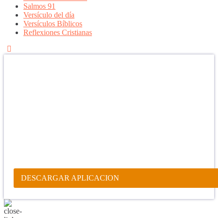
Salmos 91
Versículo del día
Versículos Bíblicos
Reflexiones Cristianas
Confía en DIOS
"Se feliz, porque la piedra nunca es tan grande si confías en Dios,
porque las injusticias acaban pagándose, porque el dolor se supera,
porque el coraje te levanta, porque el miedo te fortalece, porque los
errores te hacen aprender y porque nadie es perfecto. DIOS hoy,
camina contigo. Feliz Día."
PARA RECIBIR NUESTRO MENSAJE CORTO DEL DÍA EN
TU CELULAR, DESCARGA NUESTRA APLICACIÓN
ANDROID.
DESCARGAR APLICACION