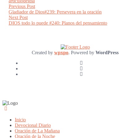
articulodeldia
Post
Previous
Previous Post
post:
Gladiador de Dios#239: Persevera en la oración
navigation
Next
Next Post
post:
DIOS todo lo puede #240: Planos del pensamiento
Created by
wpxpo
. Powered by
WordPress
Inicio
Devocional Diario
Oración de La Mañana
Oración de la Noche