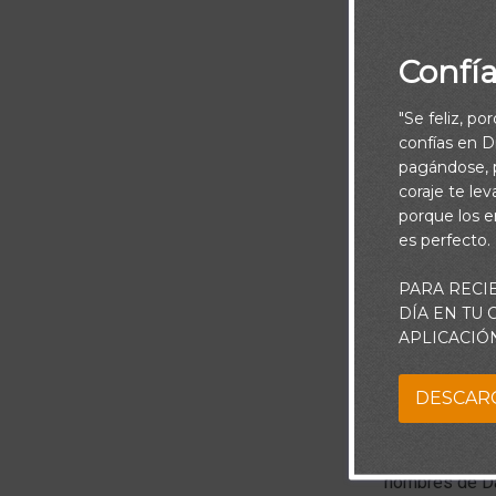
25:32-33
Confí
"Se feliz, po
confías en Di
pagándose, p
coraje te le
porque los e
es perfecto.
PARA RECI
DÍA EN TU
APLICACIÓ
DESCAR
David estaba f
hombre rico ll
hombres de Da