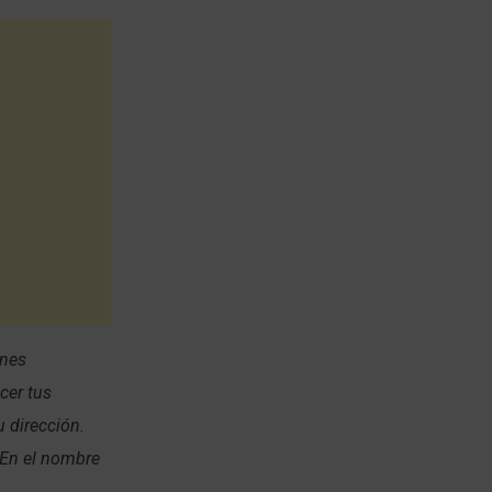
ones
cer tus
 dirección.
 En el nombre