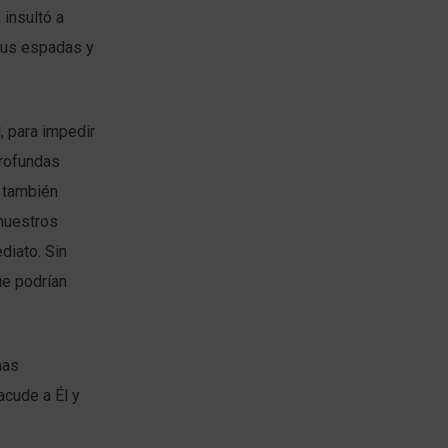
insultó a
sus espadas y
, para impedir
profundas
, también
nuestros
diato. Sin
ue podrían
mas
acude a Él y