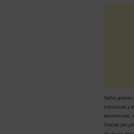
Señor, gracia
impulsivas y d
advertencias. 
Gracias por p
de Jesús, amé