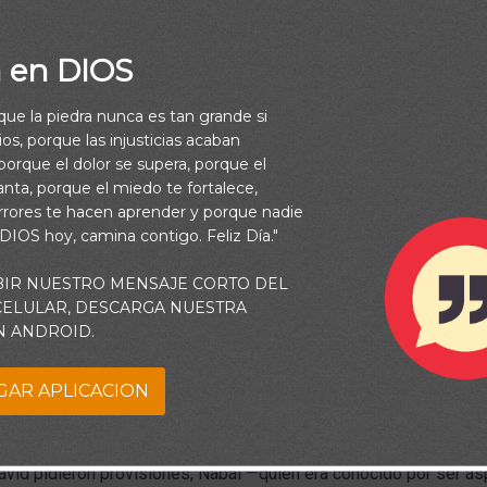
a en DIOS
rque la piedra nunca es tan grande si
os, porque las injusticias acaban
orque el dolor se supera, porque el
vanta, porque el miedo te fortalece,
rrores te hacen aprender y porque nadie
 DIOS hoy, camina contigo. Feliz Día."
BIR NUESTRO MENSAJE CORTO DEL
 CELULAR, DESCARGA NUESTRA
N ANDROID.
GAR APLICACION
urioso. Él y sus hombres habían protegido a los pastores y reb
amado Nabal, tratándolos con bondad y respeto. Sin embargo, cu
vid pidieron provisiones, Nabal —quien era conocido por ser ás