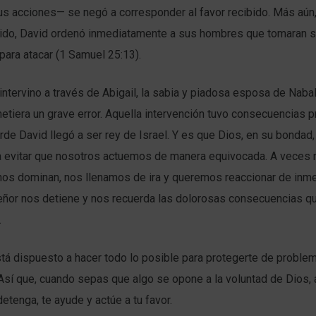
s acciones— se negó a corresponder al favor recibido. Más aún, 
cido, David ordenó inmediatamente a sus hombres que tomaran 
para atacar (1 Samuel 25:13).
intervino a través de Abigail, la sabia y piadosa esposa de Nabal
tiera un grave error. Aquella intervención tuvo consecuencias 
de David llegó a ser rey de Israel. Y es que Dios, en su bondad
ra evitar que nosotros actuemos de manera equivocada. A veces 
nos dominan, nos llenamos de ira y queremos reaccionar de inme
eñor nos detiene y nos recuerda las dolorosas consecuencias q
.
tá dispuesto a hacer todo lo posible para protegerte de proble
Así que, cuando sepas que algo se opone a la voluntad de Dios, 
detenga, te ayude y actúe a tu favor.