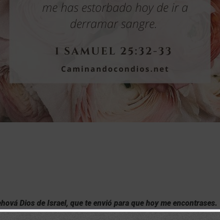
hová Dios de Israel, que te envió para que hoy me encontrases.
o, y bendita tú, que me has estorbado hoy de ir a derramar san