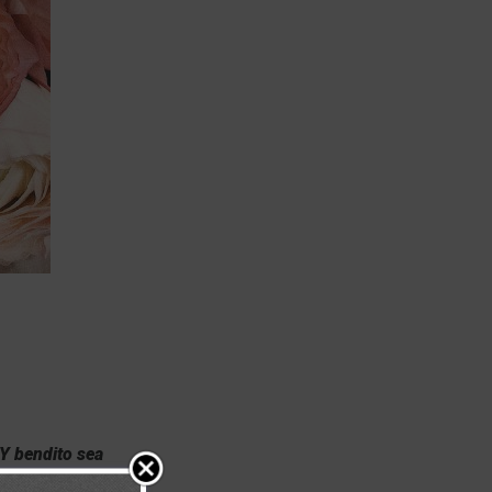
 Y bendito sea
gre. 1 Samuel