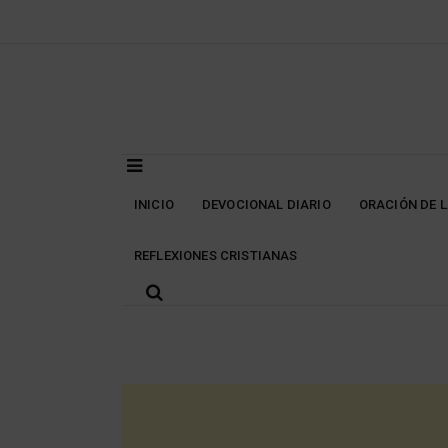
Skip
to
content
INICIO
DEVOCIONAL DIARIO
ORACIÓN DE 
REFLEXIONES CRISTIANAS