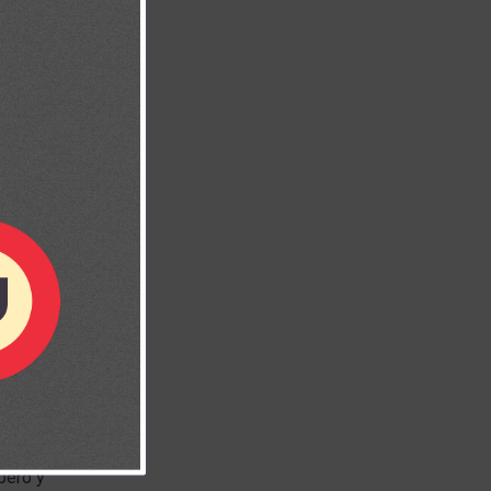
años de un
ando los
pero y