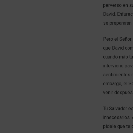
perverso en su
David. Enfure
se prepararan 
Pero el Señor 
que David come
cuando más tar
interviene pa
sentimientos 
embargo, el S
venir después
Tu Salvador es
innecesarios. 
pídele que te 