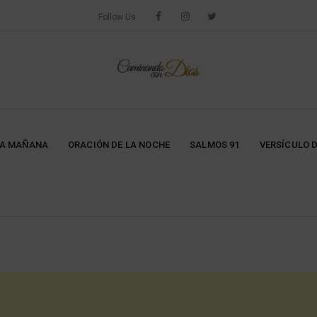
Follow Us
LA MAÑANA
ORACIÓN DE LA NOCHE
SALMOS 91
VERSÍCULO D