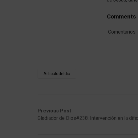
Comments
Comentarios
Articulodeldia
Post
Previous
Next
Previous Post
post:
post:
Gladiador de Dios#238: Intervención en la difi
navigation