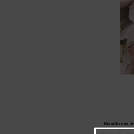
Bendito sea Je
tu razonamient