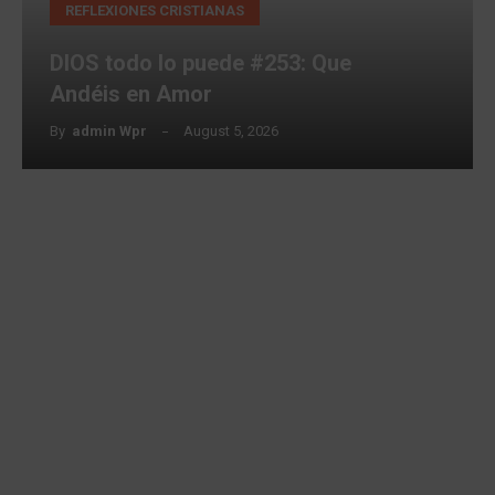
REFLEXIONES CRISTIANAS
Andéis
en
DIOS todo lo puede #253: Que
Amor
Andéis en Amor
By
Admin Wpr
August 5, 2026