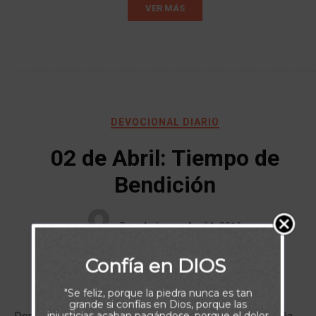
VER MÁS
DEVOCIONAL DIARIO
02 de Abril: Tiempo de
Bendición
By
admin
April 1, 2016
Confía en DIOS
"Se feliz, porque la piedra nunca es tan
grande si confías en Dios, porque las
injusticias acaban pagándose, porque el dolor