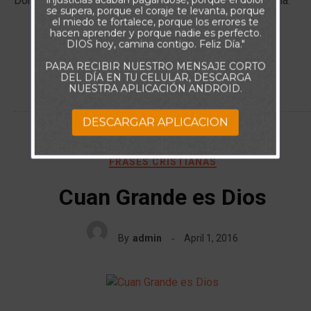
Dondequiera que Dios nos envía, también nos acompaña.
se supera, porque el coraje te levanta, porque
el miedo te fortalece, porque los errores te
hacen aprender y porque nadie es perfecto.
DIOS hoy, camina contigo. Feliz Día."
VER MÁS
PARA RECIBIR NUESTRO MENSAJE CORTO
DEL DÍA EN TU CELULAR, DESCARGA
NUESTRA APLICACIÓN ANDROID.
DESCARGAR APLICACION
FRASES CRISTIANAS
Cuan Grande es Dios
By
admin
April 1, 2016