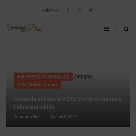
Skip
to
Follow Us
content
Gotas
de
sabiduría
#253:
Con
Category
BIBLIOTECA DE ARTICULOS
Dios
DEVOCIONAL DIARIO
siempre
habrá
Gotas de sabiduría #253: Con Dios siempre
una
habrá una salida
salida
By
Admin Wpr
August 6, 2026