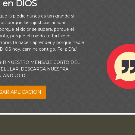
a en DIOS
rque la piedra nunca es tan grande si
os, porque las injusticias acaban
orque el dolor se supera, porque el
vanta, porque el miedo te fortalece,
rrores te hacen aprender y porque nadie
 DIOS hoy, camina contigo. Feliz Día."
BIR NUESTRO MENSAJE CORTO DEL
de en valle de sombra de muerte, No temeré mal alguno, porque
 CELULAR, DESCARGA NUESTRA
conmigo; Tú vara y tu cayado me infundirán aliento”(Salmos 23:4
N ANDROID.
GAR APLICACION