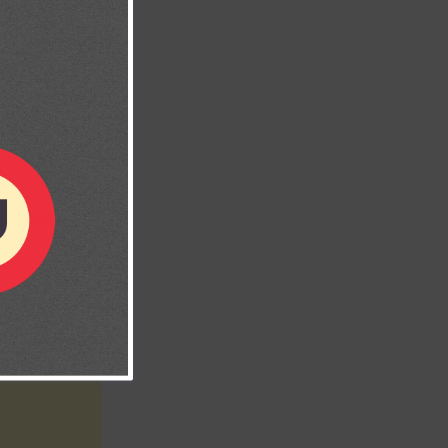
 tú estarás
)