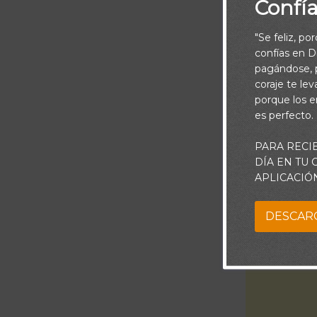
Confí
"Se feliz, po
confías en Di
pagándose, p
coraje te le
porque los e
es perfecto.
PARA RECI
“Aunque an
DÍA EN TU
APLICACIÓ
DESCAR