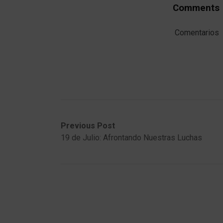
Comments
Comentarios
Post
Previous
Next
Previous Post
post:
post:
19 de Julio: Afrontando Nuestras Luchas
navigation