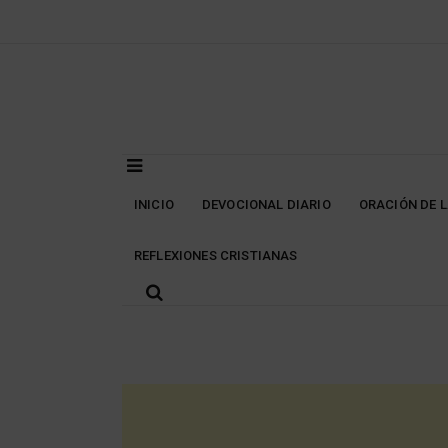
Skip
to
content
INICIO
DEVOCIONAL DIARIO
ORACIÓN DE 
REFLEXIONES CRISTIANAS