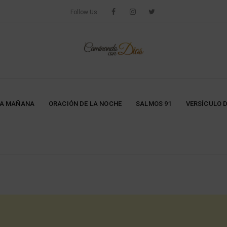
Follow Us
LA MAÑANA
ORACIÓN DE LA NOCHE
SALMOS 91
VERSÍCULO D