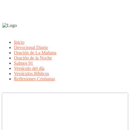
Inicio
Devocional Diario
Oración de La Mañana
Oración de la Noche
Salmos 91
Versículo del día
Versículos Bíblicos
Reflexiones Cristianas
Confía en DIOS
"Se feliz, porque la piedra nunca es tan grande si confías en Dios,
porque las injusticias acaban pagándose, porque el dolor se supera,
porque el coraje te levanta, porque el miedo te fortalece, porque los