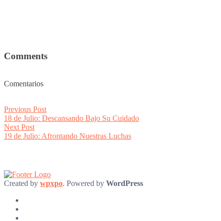
Comments
Comentarios
Post
Previous
Previous Post
post:
18 de Julio: Descansando Bajo Su Cuidado
navigation
Next
Next Post
post:
19 de Julio: Afrontando Nuestras Luchas
Created by
wpxpo
. Powered by
WordPress