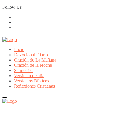
Skip
Follow Us
to
content
Inicio
Devocional Diario
Oración de La Mañana
Oración de la Noche
Salmos 91
Versículo del día
Versículos Bíblicos
Reflexiones Cristianas