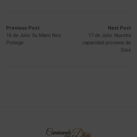
Post
Previous
Next
Previous Post
Next Post
post:
post:
16 de Julio: Su Mano Nos
17 de Julio: Nuestra
navigation
Protege
capacidad proviene de
Dios