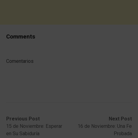
Comments
Comentarios
Post
Previous
Next
Previous Post
Next Post
post:
post:
15 de Noviembre: Esperar
16 de Noviembre: Una Fe
navigation
en Su Sabiduría
Probada