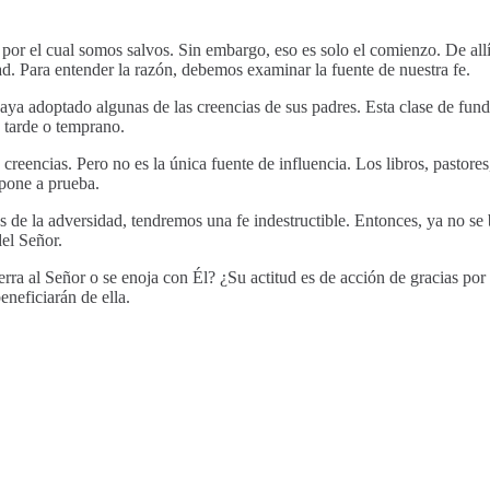
o por el cual somos salvos. Sin embargo, eso es solo el comienzo. De all
d. Para entender la razón, debemos examinar la fuente de nuestra fe.
haya adoptado algunas de las creencias de sus padres. Esta clase de fun
 tarde o temprano.
s creencias. Pero no es la única fuente de influencia. Los libros, pasto
 pone a prueba.
s de la adversidad, tendremos una fe indestructible. Entonces, ya no s
del Señor.
ferra al Señor o se enoja con Él? ¿Su actitud es de acción de gracias po
neficiarán de ella.