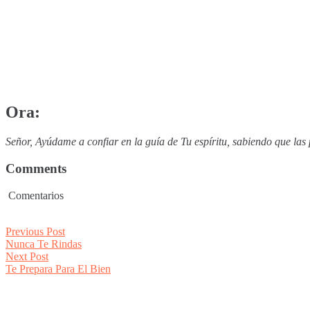
Ora:
Señor, Ayúdame a confiar en la guía de Tu espíritu, sabiendo que la
Comments
Comentarios
Post
Previous
Previous Post
post:
Nunca Te Rindas
navigation
Next
Next Post
post:
Te Prepara Para El Bien