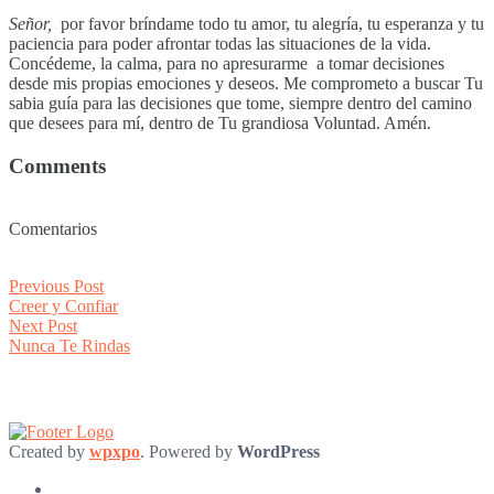
Señor,
por favor bríndame todo tu amor, tu alegría, tu esperanza y tu
paciencia para poder afrontar todas las situaciones de la vida.
Concédeme, la calma, para no apresurarme a tomar decisiones
desde mis propias emociones y deseos. Me comprometo a buscar Tu
sabia guía para las decisiones que tome, siempre dentro del camino
que desees para mí, dentro de Tu grandiosa Voluntad. Amén.
Comments
Comentarios
Post
Previous
Previous Post
post:
Creer y Confiar
navigation
Next
Next Post
post:
Nunca Te Rindas
Created by
wpxpo
. Powered by
WordPress