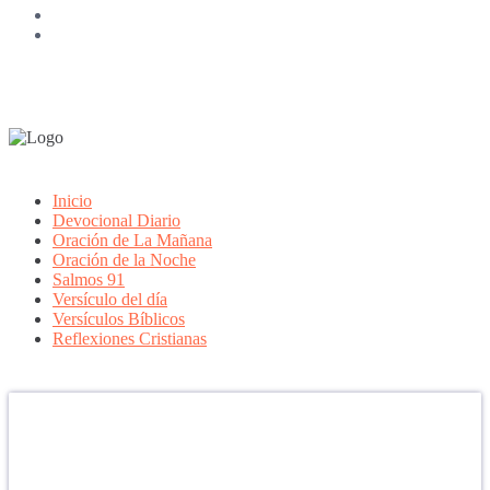
Inicio
Devocional Diario
Oración de La Mañana
Oración de la Noche
Salmos 91
Versículo del día
Versículos Bíblicos
Reflexiones Cristianas
Confía en DIOS
"Se feliz, porque la piedra nunca es tan grande si confías en Dios,