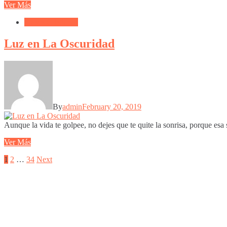
Ver Más
Frases Cristianas
Luz en La Oscuridad
By
admin
February 20, 2019
Aunque la vida te golpee, no dejes que te quite la sonrisa, porque esa 
Ver Más
Posts
Page
Page
Page
Next
1
2
…
34
Next
page
pagination