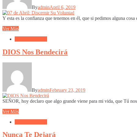
By
admin
April 6, 2019
Y esta es la confianza que tenemos en él, que si pedimos alguna cosa 
Ver Más
Frases Cristianas
DIOS Nos Bendecirá
By
admin
February 23, 2019
SEÑOR, hoy declaro que algo grande viene para mi vida, que Tú nos 
Ver Más
Frases Cristianas
Nunca Te Dejará