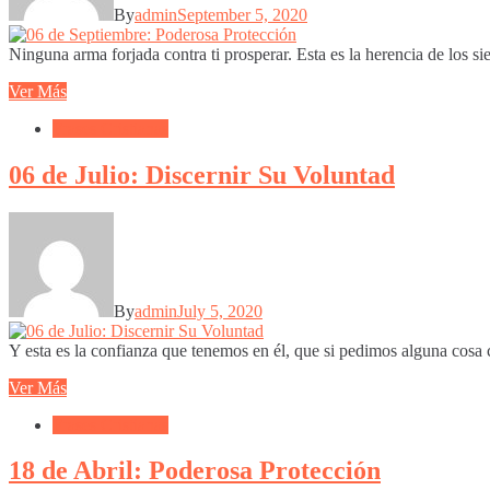
By
admin
September 5, 2020
Ninguna arma forjada contra ti prosperar. Esta es la herencia de los si
Ver Más
Frases Cristianas
06 de Julio: Discernir Su Voluntad
By
admin
July 5, 2020
Y esta es la confianza que tenemos en él, que si pedimos alguna cosa 
Ver Más
Frases Cristianas
18 de Abril: Poderosa Protección