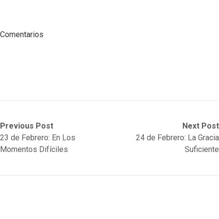
Comentarios
Post
Previous
Next
Previous Post
Next Post
post:
post:
23 de Febrero: En Los
24 de Febrero: La Gracia
navigation
Momentos Difíciles
Suficiente