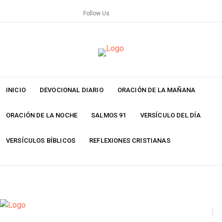
Skip
Follow Us
to
content
INICIO
DEVOCIONAL DIARIO
ORACIÓN DE LA MAÑANA
ORACIÓN DE LA NOCHE
SALMOS 91
VERSÍCULO DEL DÍA
VERSÍCULOS BÍBLICOS
REFLEXIONES CRISTIANAS