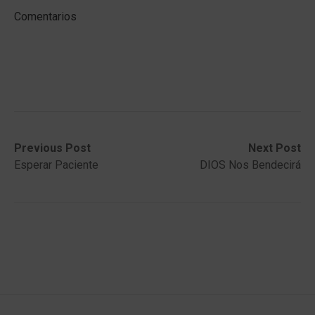
Comentarios
Post
Previous
Next
Previous Post
Next Post
post:
post:
Esperar Paciente
DIOS Nos Bendecirá
navigation