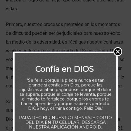
vidas.
Primero, nuestros procesos mentales en los momentos
de dificultad pueden ser perjudiciales para nuestro éxito.
En medio de la adversidad, es fácil que nuestra confianza
vacile y quitemos nuestra mirada del Señor Jesús. Una
vez que Dios deja de ser nuestro enfoque, el problema se
Confía en DIOS
magnifica. La negatividad puede vencer a la fe y aniquilar
el ánimo. Entonces podemos estar tentados a claudicar, lo
"Se feliz, porque la piedra nunca es tan
grande si confías en Dios, porque las
que obviamente frustra el plan de Dios para nuestro bien.
injusticias acaban pagándose, porque el dolor
se supera, porque el coraje te levanta, porque
el miedo te fortalece, porque los errores te
Segundo, tendemos a ver el obstáculo en términos de
hacen aprender y porque nadie es perfecto.
DIOS hoy, camina contigo. Feliz Día."
nuestras propias fuerzas y recursos, en vez de los de
PARA RECIBIR NUESTRO MENSAJE CORTO
Dios. El apóstol Pablo entendía claramente esto, porque
DEL DÍA EN TU CELULAR, DESCARGA
NUESTRA APLICACIÓN ANDROID.
dijo: “Todo lo puedo en Cristo que me fortalece” (Fil 4.13).