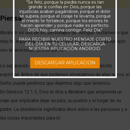
"Se feliz, porque la piedra nunca es tan
grande si confías en Dios, porque las
injusticias acaban pagándose, porque el dolor
se supera, porque el coraje te levanta, porque
Piensa:
el miedo te fortalece, porque los errores te
hacen aprender y porque nadie es perfecto.
DIOS hoy, camina contigo. Feliz Día."
Abraham es uno de los personajes del Antiguo Testamento que
PARA RECIBIR NUESTRO MENSAJE CORTO
más ha impactado mi vida espiritual. Por medio de su ejemplo
DEL DÍA EN TU CELULAR, DESCARGA
NUESTRA APLICACIÓN ANDROID.
veo la necesidad de vivir por fe.
DESCARGAR APLICACION
La separación es a menudo parte de nuestro desarrollo
espiritual. Antes de que podamos encargarnos de algo nuevo, el
Señor puede pedirnos que dejemos algo que tenemos.
En Génesis 12.1-3, Dios le dice a Abraham que emprenda un
viaje que implicaba dejar su país, su pueblo y el hogar de su
padre. La obediencia significaba decir adiós a las personas y a
las cosas importantes para él.