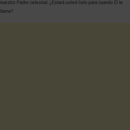
nuestro Padre celestial. ¿Estará usted listo para cuando Él le
llame?