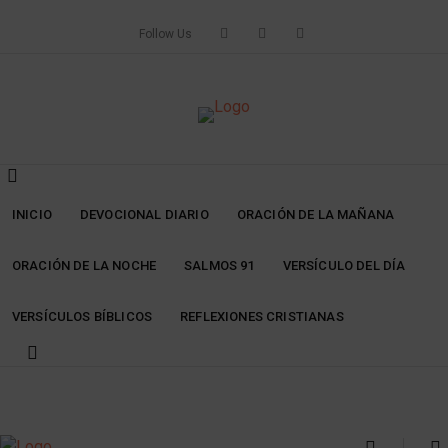
Skip
to
Follow Us
content
INICIO
DEVOCIONAL DIARIO
ORACIÓN DE LA MAÑANA
ORACIÓN DE LA NOCHE
SALMOS 91
VERSÍCULO DEL DÍA
VERSÍCULOS BÍBLICOS
REFLEXIONES CRISTIANAS