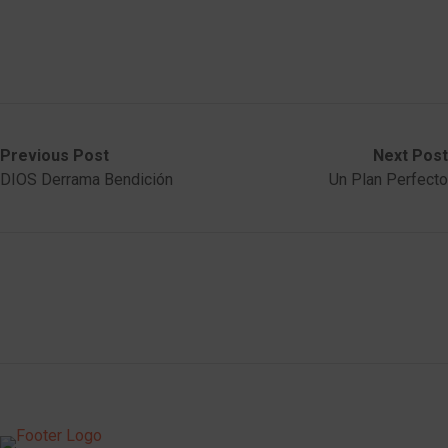
Post
Previous
Next
Previous Post
Next Post
post:
post:
DIOS Derrama Bendición
Un Plan Perfecto
navigation