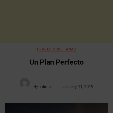
FRASES CRISTIANAS
Un Plan Perfecto
By
admin
January 11, 2019