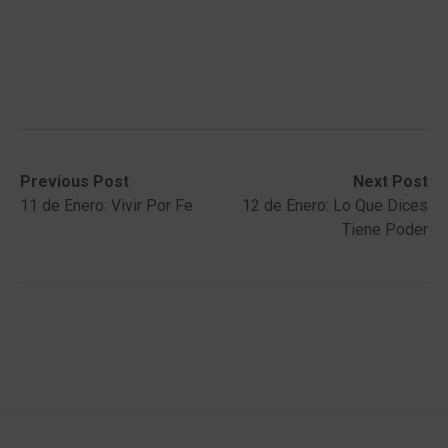
Post
Previous
Next
Previous Post
Next Post
post:
post:
11 de Enero: Vivir Por Fe
12 de Enero: Lo Que Dices
navigation
Tiene Poder