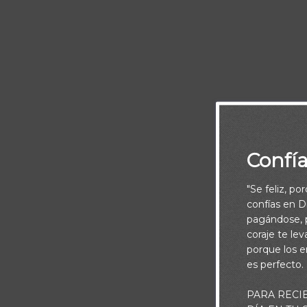
SEÑOR Tu er
Confí
"Se feliz, po
confías en Di
pagándose, p
coraje te le
porque los e
es perfecto.
PARA RECI