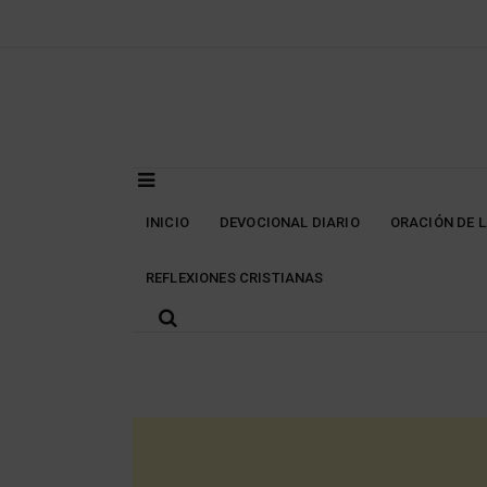
Skip
to
content
INICIO
DEVOCIONAL DIARIO
ORACIÓN DE 
REFLEXIONES CRISTIANAS