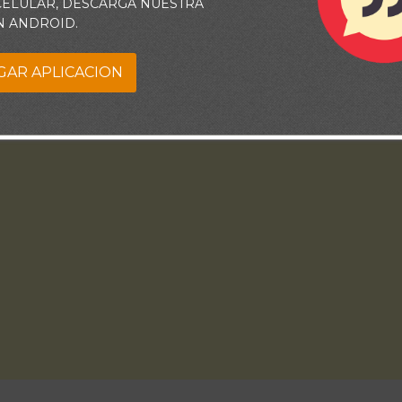
 CELULAR, DESCARGA NUESTRA
N ANDROID.
GAR APLICACION