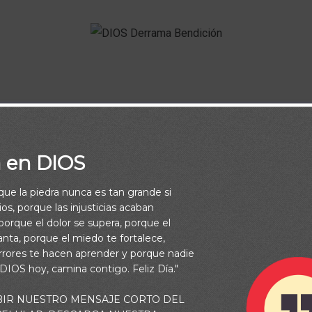
es un DIOS de milagros. Derrama Tu Gloria sobre mi vida, sobre
a en DIOS
Amén
rque la piedra nunca es tan grande si
os, porque las injusticias acaban
orque el dolor se supera, porque el
vanta, porque el miedo te fortalece,
rrores te hacen aprender y porque nadie
 DIOS hoy, camina contigo. Feliz Día."
BIR NUESTRO MENSAJE CORTO DEL