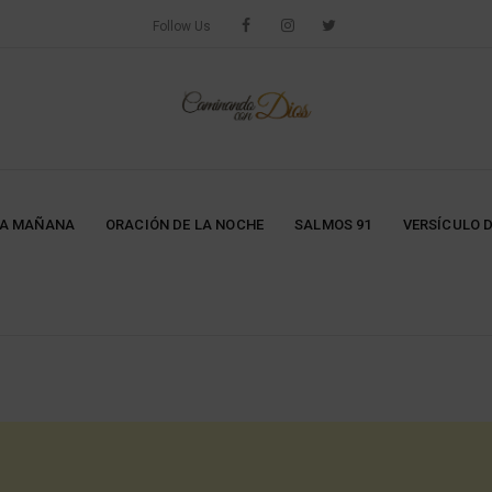
Follow Us
LA MAÑANA
ORACIÓN DE LA NOCHE
SALMOS 91
VERSÍCULO D