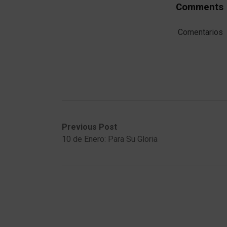
Comments
Comentarios
Post
Previous
Next
Previous Post
post:
post:
10 de Enero: Para Su Gloria
navigation