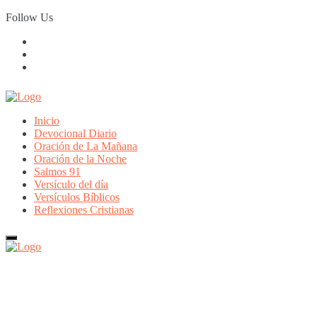
Skip
Follow Us
to
content
Inicio
Devocional Diario
Oración de La Mañana
Oración de la Noche
Salmos 91
Versículo del día
Versículos Bíblicos
Reflexiones Cristianas