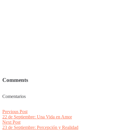
Comments
Comentarios
Post
Previous
Previous Post
post:
22 de Septiembre: Una Vida en Amor
navigation
Next
Next Post
post:
23 de Septiembre: Percepción y Realidad