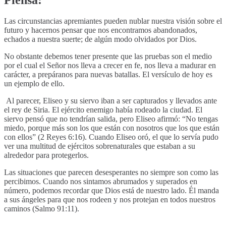
Las circunstancias apremiantes pueden nublar nuestra visión sobre el
futuro y hacernos pensar que nos encontramos abandonados,
echados a nuestra suerte; de algún modo olvidados por Dios.
No obstante debemos tener presente que las pruebas son el medio
por el cual el Señor nos lleva a crecer en fe, nos lleva a madurar en
carácter, a prepáranos para nuevas batallas. El versículo de hoy es
un ejemplo de ello.
Al parecer, Eliseo y su siervo iban a ser capturados y llevados ante
el rey de Siria. El ejército enemigo había rodeado la ciudad. El
siervo pensó que no tendrían salida, pero Eliseo afirmó: “No tengas
miedo, porque más son los que están con nosotros que los que están
con ellos” (2 Reyes 6:16). Cuando Eliseo oró, el que lo servía pudo
ver una multitud de ejércitos sobrenaturales que estaban a su
alrededor para protegerlos.
Las situaciones que parecen desesperantes no siempre son como las
percibimos. Cuando nos sintamos abrumados y superados en
número, podemos recordar que Dios está de nuestro lado. Él manda
a sus ángeles para que nos rodeen y nos protejan en todos nuestros
caminos (Salmo 91:11).