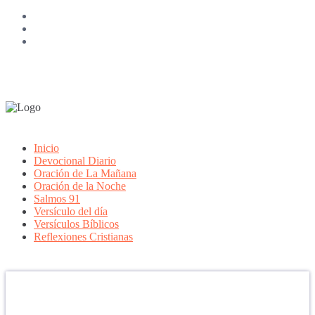
Inicio
Devocional Diario
Oración de La Mañana
Oración de la Noche
Salmos 91
Versículo del día
Versículos Bíblicos
Reflexiones Cristianas
Confía en DIOS