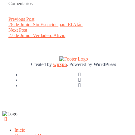
Comentarios
Post
Previous
Previous Post
post:
26 de Junio: Sin Espacios para El Afán
navigation
Next
Next Post
post:
27 de Junio: Verdadero Alivio
Created by
wpxpo
. Powered by
WordPress
Inicio