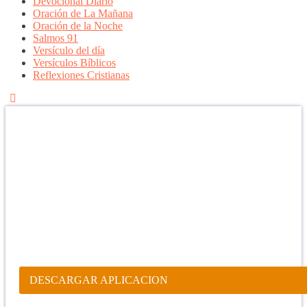
Devocional Diario
Oración de La Mañana
Oración de la Noche
Salmos 91
Versículo del día
Versículos Bíblicos
Reflexiones Cristianas
Confía en DIOS
"Se feliz, porque la piedra nunca es tan grande si confías en Dios,
porque las injusticias acaban pagándose, porque el dolor se supera,
porque el coraje te levanta, porque el miedo te fortalece, porque los
errores te hacen aprender y porque nadie es perfecto. DIOS hoy,
camina contigo. Feliz Día."
PARA RECIBIR NUESTRO MENSAJE CORTO DEL DÍA EN
TU CELULAR, DESCARGA NUESTRA APLICACIÓN
ANDROID.
DESCARGAR APLICACION