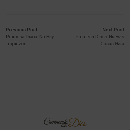
Post
Previous
Next
Previous Post
Next Post
post:
post:
Promesa Diaria: No Hay
Promesa Diaria: Nuevas
navigation
Tropiezos
Cosas Hará