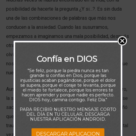
posibilidad de hacerte la pregunta ¿Y si…?. Es sin duda
una de las combinaciones de palabras que más nos
conducen a la ansiedad. Cuando las susurramos,
empezamos a imaginarnos una mala posibilidad, después
otra, y mas tarde, las dos negativas juntas. Podemos
olvidar que Dios nunca agotó sus provisiones para
Confía en DIOS
nosotros ante una necesidad y pensar en el temor de que
"Se feliz, porque la piedra nunca es tan
nuestro pozo podría secarse mañana.
grande si confías en Dios, porque las
injusticias acaban pagándose, porque el dolor
se supera, porque el coraje te levanta, porque
Aunque es indudablemente sabio planificar para el futuro,
el miedo te fortalece, porque los errores te
hacen aprender y porque nadie es perfecto.
la sed imaginaria del mañana es una necesidad que no se
DIOS hoy, camina contigo. Feliz Día."
sacia, aunque nuestro pozo esté lleno hoy. Jesús enseñó
PARA RECIBIR NUESTRO MENSAJE CORTO
DEL DÍA EN TU CELULAR, DESCARGA
que es inútil preocuparse por el futuro. No deberíamos
NUESTRA APLICACIÓN ANDROID.
traumatizarnos con lo que podría suceder ni con lo que tal
DESCARGAR APLICACION
vez tengamos.