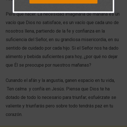
Pero que hacer. La necesidad imaginaria de mañana es un
vacío que Dios no satisface, es un vacío que cada uno de
nosotros llena, partiendo de la fe y confianza en la
suficiencia del Señor, en su grandiosa misericordia, en su
sentido de cuidado por cada hijo. Si el Señor nos ha dado
alimento y bebida suficientes para hoy, ¿por qué no dejar
que Él se preocupe por nuestros mañanas?
Cunando el afán y la angustia, ganen espacio en tu vida,
Ten calma y confía en Jesús. Piensa que Dios te ha
dotado de todo lo necesario para triunfar; esfuérzate se
valiente y triunfarás pero sobre todo tendrás paz en tu
corazón.