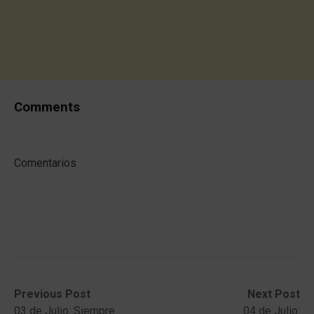
Comments
Comentarios
Post
Previous
Next
Previous Post
Next Post
post:
post:
03 de Julio: Siempre
04 de Julio: