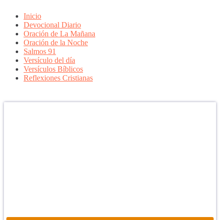
Inicio
Devocional Diario
Oración de La Mañana
Oración de la Noche
Salmos 91
Versículo del día
Versículos Bíblicos
Reflexiones Cristianas
Confía en DIOS
"Se feliz, porque la piedra nunca es tan grande si confías en Dios,
porque las injusticias acaban pagándose, porque el dolor se supera,
porque el coraje te levanta, porque el miedo te fortalece, porque los
errores te hacen aprender y porque nadie es perfecto. DIOS hoy,
camina contigo. Feliz Día."
PARA RECIBIR NUESTRO MENSAJE CORTO DEL DÍA EN
TU CELULAR, DESCARGA NUESTRA APLICACIÓN
ANDROID.