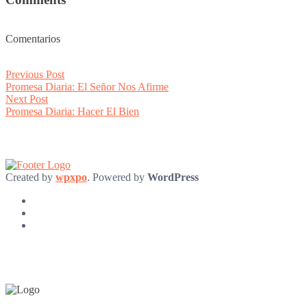
Comentarios
Post
Previous
Previous Post
post:
Promesa Diaria: El Señor Nos Afirme
navigation
Next
Next Post
post:
Promesa Diaria: Hacer El Bien
Created by
wpxpo
. Powered by
WordPress