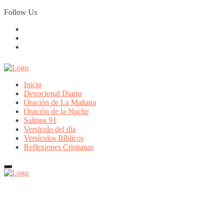
Skip
Follow Us
to
content
Inicio
Devocional Diario
Oración de La Mañana
Oración de la Noche
Salmos 91
Versículo del día
Versículos Bíblicos
Reflexiones Cristianas