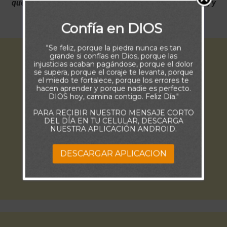
que me ama; y el que me ama, será amado por mi Padre, y
yo le amaré, y me manifestaré a él” (Juan 14:21)
Confía en DIOS
"Se feliz, porque la piedra nunca es tan
grande si confías en Dios, porque las
injusticias acaban pagándose, porque el dolor
se supera, porque el coraje te levanta, porque
el miedo te fortalece, porque los errores te
hacen aprender y porque nadie es perfecto.
DIOS hoy, camina contigo. Feliz Día."
PARA RECIBIR NUESTRO MENSAJE CORTO
DEL DÍA EN TU CELULAR, DESCARGA
NUESTRA APLICACIÓN ANDROID.
DESCARGAR APLICACION