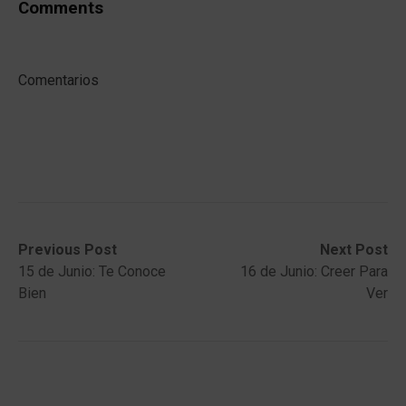
Comments
Comentarios
Post
Previous
Next
Previous Post
Next Post
post:
post:
15 de Junio: Te Conoce
16 de Junio: Creer Para
navigation
Bien
Ver