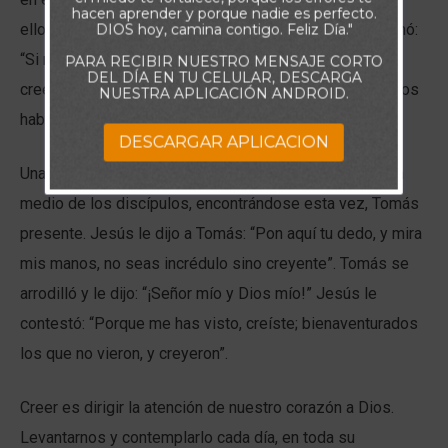
hacen aprender y porque nadie es perfecto.
DIOS hoy, camina contigo. Feliz Día."
ellos le contaron que lo habían visto, él no creyó y afirmó:
“Si no viere en sus manos la señal de los clavos, no
PARA RECIBIR NUESTRO MENSAJE CORTO
DEL DÍA EN TU CELULAR, DESCARGA
creeré” ¿cómo podría estar vivo? si con sus propios ojos
NUESTRA APLICACIÓN ANDROID.
había sido testigo de su crucifixión.
DESCARGAR APLICACION
Una semana más tarde, Jesús apareció nuevamente en
medio de los discípulos, encontrándose esta vez, Tomás
presente. Jesús le dijo a Tomás: “Pon aquí tu dedo, y mira
mis manos, no seas incrédulo sino creyente”. Tomás se
arrodilló y le dijo: “¡Señor mío y Dios mío!” Jesús le
contestó: “Porque me has visto, creíste; bienaventurados
los que no vieron, y creyeron”.
Creer es dirigir la atención de nuestro corazón a Dios.
Levantarnos y contemplarlo cada día, en toda su