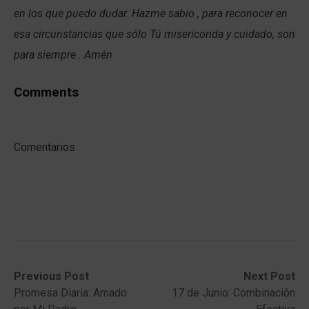
en los que puedo dudar. Hazme sabio , para reconocer en
esa circunstancias que sólo Tú misericorida y cuidado, son
para siempre . Amén
Comments
Comentarios
Post
Previous
Next
Previous Post
Next Post
post:
post:
Promesa Diaria: Amado
17 de Junio: Combinación
navigation