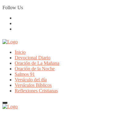
Skip
Follow Us
to
content
Inicio
Devocional Diario
Oración de La Mañana
Oración de la Noche
Salmos 91
Versículo del día
Versículos Bíblicos
Reflexiones Cristianas