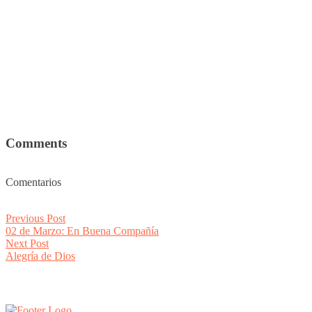
Comments
Comentarios
Post
Previous
Previous Post
post:
02 de Marzo: En Buena Compañía
navigation
Next
Next Post
post:
Alegría de Dios