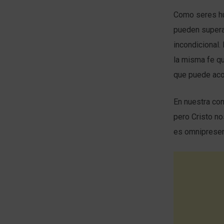
Como seres hu
pueden supera
incondicional
la misma fe qu
que puede aco
En nuestra co
pero Cristo no
es omnipresen