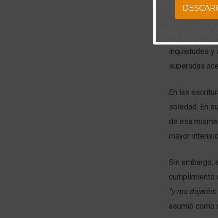
DESCAR
Al madurar me 
evitar la sole
inquietudes y
superadas ace
En las escritu
soledad. En s
de esa misma s
mayor intensi
Sin embargo, a
cumplimiento d
“y me dejaréis
asumió como n