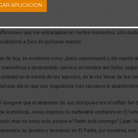
GAR APLICACION
di cuenta de que tener muchas personas a mi alrededor, no era 
dad, porque a pesar de contar con su apoyo la mayor parte del tie
 aflicciones que me embargaban en ciertos momentos, sólo podí
rcándome a Dios en profunda oración.
ras de hoy, se evidencia como Jesús experimentó y dio cuenta d
u maravilloso y desprendido servicio en nombre del Señor, segur
oledad en la mirada de los leprosos, en la voz tenue de los ci
dad ese día en que sus seguidores más cercanos lo abandonaron
l asegurar que el abandono de sus discípulos era el reflejo fiel 
e la profecía, Jesús expreso su inalterable confianza en El Seño
 solo; mas no estoy solo, porque el Padre está conmigo”
(Juan 16
ecesario su destino y descanso en El Padre, por nosotros, esa 