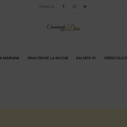
Follow Us
LA MAÑANA
ORACIÓN DE LA NOCHE
SALMOS 91
VERSÍCULO D