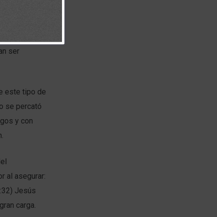
garantía de
mpo, las
an ser
e este tipo de
o se percató
egos y con
.
del
r al asegurar:
:32) Jesús
gran carga.