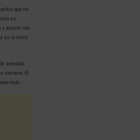
uellos que no
poyo es
 y asumir con
y es el único
de soledad,
s siempre. Él
para todo.