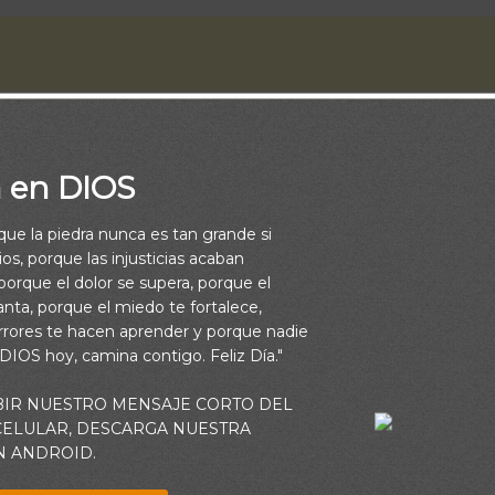
a en DIOS
rque la piedra nunca es tan grande si
os, porque las injusticias acaban
orque el dolor se supera, porque el
vanta, porque el miedo te fortalece,
rrores te hacen aprender y porque nadie
 DIOS hoy, camina contigo. Feliz Día."
BIR NUESTRO MENSAJE CORTO DEL
paratoria y en mi vida en la universidad como estudiante, siempr
 CELULAR, DESCARGA NUESTRA
te con muchos amigos. Solíamos salir y compartir cada seman
N ANDROID.
sas actividades juntos.