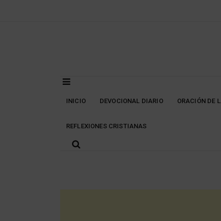
Skip
to
content
INICIO
DEVOCIONAL DIARIO
ORACIÓN DE 
REFLEXIONES CRISTIANAS