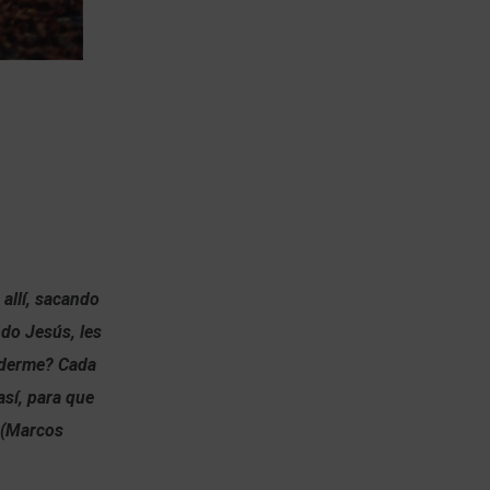
allí, sacando
ndo Jesús, les
enderme? Cada
así, para que
” (Marcos