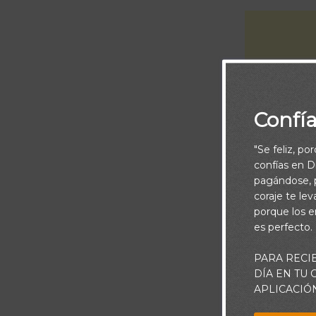
Confí
"Se feliz, po
confías en Di
pagándose, p
coraje te le
porque los e
es perfecto.
Piensa:
PARA RECI
Durante la pre
DÍA EN TU
afortunadamen
APLICACIÓ
haciendo diver