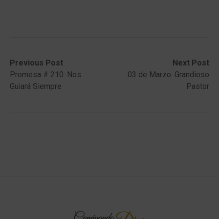
Post
Previous
Next
Previous Post
Next Post
post:
post:
Promesa # 210: Nos
03 de Marzo: Grandioso
navigation
Guiará Siempre
Pastor