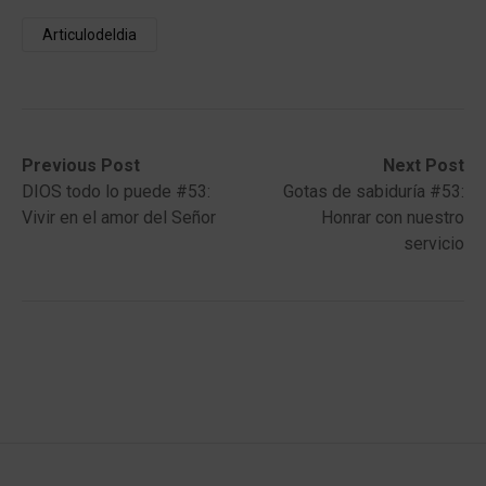
Articulodeldia
Post
Previous
Next
Previous Post
Next Post
post:
post:
DIOS todo lo puede #53:
Gotas de sabiduría #53:
navigation
Vivir en el amor del Señor
Honrar con nuestro
servicio