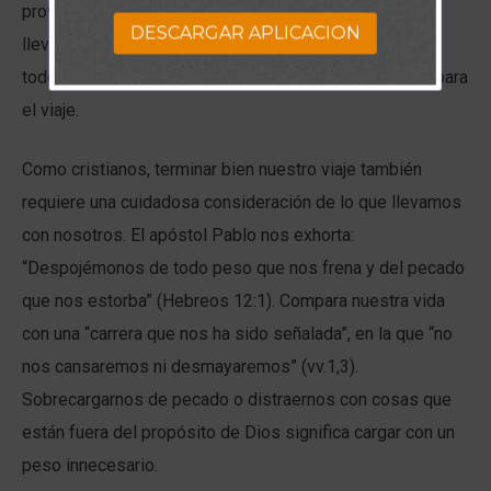
provisiones, ya que el viaje dura unas tres semanas. Si
DESCARGAR APLICACION
llevas demasiado, no tendrás fuerzas para cargar con
todo; si llevas demasiado poco, no tendrás suficiente para
el viaje.
Como cristianos, terminar bien nuestro viaje también
requiere una cuidadosa consideración de lo que llevamos
con nosotros. El apóstol Pablo nos exhorta:
“Despojémonos de todo peso que nos frena y del pecado
que nos estorba” (Hebreos 12:1). Compara nuestra vida
con una “carrera que nos ha sido señalada”, en la que “no
nos cansaremos ni desmayaremos” (vv.1,3).
Sobrecargarnos de pecado o distraernos con cosas que
están fuera del propósito de Dios significa cargar con un
peso innecesario.