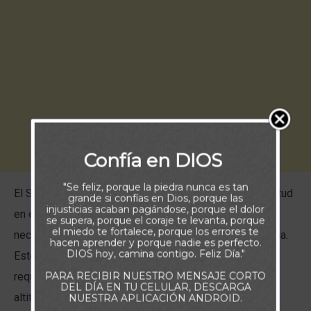
Confía en DIOS
"Se feliz, porque la piedra nunca es tan
El Sendero de John Muir tiene 340 kilómetros de longitud
grande si confías en Dios, porque las
injusticias acaban pagándose, porque el dolor
en el oeste de Estados Unidos. Los excursionistas
se supera, porque el coraje te levanta, porque
el miedo te fortalece, porque los errores te
necesitan comida ligera, botas impermeables y un mapa.
hacen aprender y porque nadie es perfecto.
DIOS hoy, camina contigo. Feliz Día."
Este sendero cruza arroyos, rodea lagos y bosques, y
PARA RECIBIR NUESTRO MENSAJE CORTO
requiere ascensos y descensos de 1,5 kilómetros de
DEL DÍA EN TU CELULAR, DESCARGA
altitud. Es esencial llevar la cantidad adecuada de
NUESTRA APLICACIÓN ANDROID.