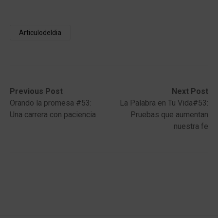
Articulodeldia
Post
Previous
Next
Previous Post
Next Post
post:
post:
Orando la promesa #53:
La Palabra en Tu Vida#53:
navigation
Una carrera con paciencia
Pruebas que aumentan
nuestra fe