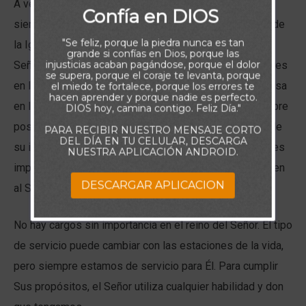
A veces la gente piensa erróneamente que sólo son
Confía en DIOS
siervos de Dios los que participan en el trabajo oficial de
"Se feliz, porque la piedra nunca es tan
la Iglesia, pero todo creyente está llamado a servir al
grande si confías en Dios, porque las
injusticias acaban pagándose, porque el dolor
Señor. Él nos coloca en situaciones, vocaciones y lugares
se supera, porque el coraje te levanta, porque
en los que podemos tener un impacto para Cristo. Piensa
el miedo te fortalece, porque los errores te
hacen aprender y porque nadie es perfecto.
en la ama de casa que cría hijos piadosos o en un hombre
DIOS hoy, camina contigo. Feliz Día."
postrado en cama que ora regularmente por la familia de
PARA RECIBIR NUESTRO MENSAJE CORTO
DEL DÍA EN TU CELULAR, DESCARGA
su iglesia. Aunque ninguna de las dos responsabilidades
NUESTRA APLICACIÓN ANDROID.
implica poder o reconocimiento mundanos, ambas sirven
DESCARGAR APLICACION
al Señor, y a Él le complace esa fidelidad.
No hay cargos sin importancia en el reino del Señor. El tipo
de servicio puede cambiar con las estaciones de la vida,
pero siempre estamos de servicio para Él. Para cumplir
Sus propósitos, el Señor utiliza cualquier habilidad y don